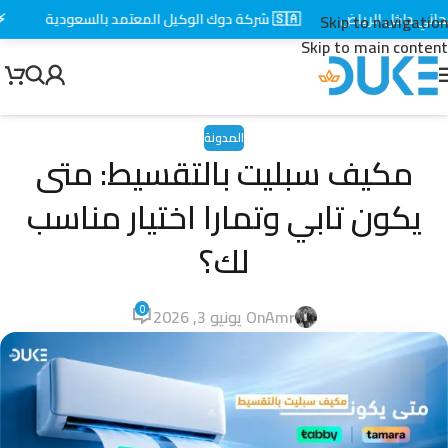
داخل الرياض
🇸🇦 شركة دوك الوكيل المعتمد بالسعودية
⚡ توصي
Skip to navigation
Skip to main content
المدونة
مكيف سبليت بالتقسيط: متى
يكون تابي وتمارا اختيار مناسب
لك؟
0
Amr
On يونيو 3, 2026