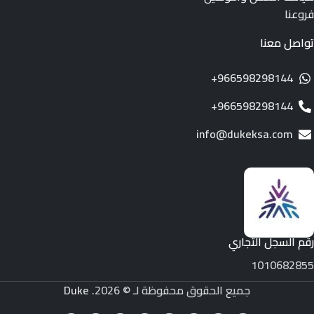
فروعنا
تواصل معنا
966598298144+
966598298144+
info@dukeksa.com
رقم السجل التجاري
1010682855
جميع الحقوق محفوظة لـ © 2026.
Duke