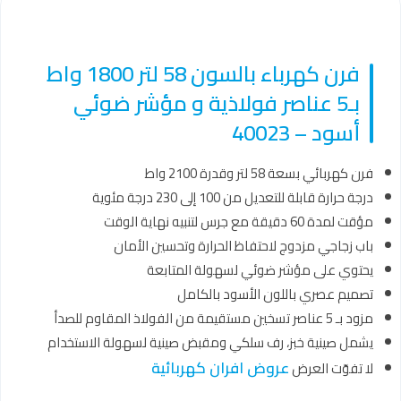
فرن كهرباء بالسون 58 لتر 1800 واط
بـ5 عناصر فولاذية و مؤشر ضوئي
أسود – 40023
فرن كهربائي بسعة 58 لتر وقدرة 2100 واط
درجة حرارة قابلة للتعديل من 100 إلى 230 درجة مئوية
مؤقت لمدة 60 دقيقة مع جرس لتنبيه نهاية الوقت
باب زجاجي مزدوج لاحتفاظ الحرارة وتحسين الأمان
يحتوي على مؤشر ضوئي لسهولة المتابعة
تصميم عصري باللون الأسود بالكامل
مزود بـ 5 عناصر تسخين مستقيمة من الفولاذ المقاوم للصدأ
يشمل صينية خبز، رف سلكي ومقبض صينية لسهولة الاستخدام
عروض افران كهربائية
لا تفوّت العرض