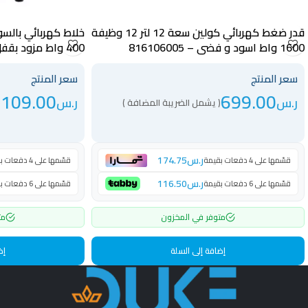
قدر ضغط كهربائي كولين سعة 12 لتر 12 وظيفة
1600 واط اسود و فضي – 816106005
400 واط مزود بقفل أمان أسود – 40019
سعر المنتج
سعر المنتج
109.00
699.00
ر.س
ر.س
( يشمل الضريبة المضافة )
(
ر.س
174.75
قسّمها على 4 دفعات بقيمة
قسّمها على 4 دفعات بقيمة
ر.س
116.50
قسّمها على 6 دفعات بقيمة
قسّمها على 6 دفعات بقيمة
متوفر في المخزون
مت
إضافة إلى السلة
إض