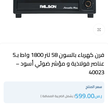
Click to enlarge
فرن كهرباء بالسون 58 لتر 1800 واط بـ5
عناصر فولاذية و مؤشر ضوئي أسود –
40023
سعر المنتج
599.00
ر.س
( يشمل الضريبة المضافة )