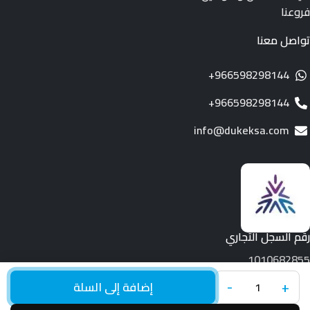
فروعنا
تواصل معنا
966598298144+
966598298144+
info@dukeksa.com
رقم السجل التجاري
1010682855
+
-
جميع الحقوق محفوظة لـ © 2026.
Duke
إضافة إلى السلة