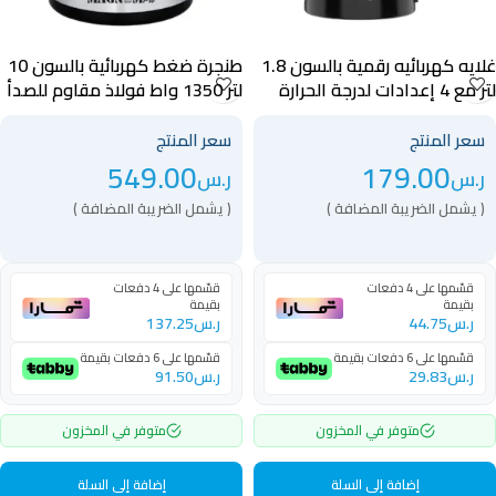
غلايه كهربائيه رقمية بالسون 1.8
طنجرة ضغط كهربائية بالسون 10
لتر مع 4 إعدادات لدرجة الحرارة
لتر 1350 واط فولاذ مقاوم للصدأ
وقاعدة دوارة 360 درجة أسود –
– 40036
40042
سعر المنتج
سعر المنتج
549.00
179.00
ر.س
ر.س
( يشمل الضريبة المضافة )
( يشمل الضريبة المضافة )
قسّمها على 4 دفعات
قسّمها على 4 دفعات
بقيمة
بقيمة
ر.س
44.75
ر.س
137.25
قسّمها على 6 دفعات بقيمة
قسّمها على 6 دفعات بقيمة
ر.س
29.83
ر.س
91.50
متوفر في المخزون
متوفر في المخزون
إضافة إلى السلة
إضافة إلى السلة