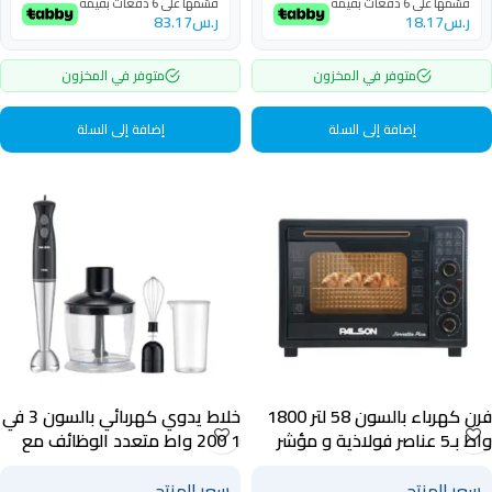
قسّمها على 6 دفعات بقيمة
قسّمها على 6 دفعات بقيمة
ر.س
18.17
ر.س
83.17
متوفر في المخزون
متوفر في المخزون
إضافة إلى السلة
إضافة إلى السلة
فرن كهرباء بالسون 58 لتر 1800
خلاط يدوي كهربائي بالسون 3 في
واط بـ5 عناصر فولاذية و مؤشر
1 200 واط متعدد الوظائف مع
ضوئي أسود – 40023
أوعية أسود – 40021
سعر المنتج
سعر المنتج