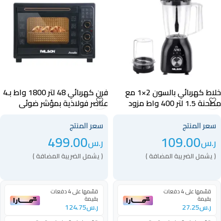
خلاط كهربائي بالسون 2×1 مع
فرن كهربائي 48 لتر 1800 واط بـ4
مطحنة 1.5 لتر 400 واط مزود
عناصر فولاذية بمؤشر ضوئي
بقفل أمان أسود – 40019
لسهولة المتابعة أسود – 40022
سعر المنتج
سعر المنتج
499.00
109.00
ر.س
ر.س
( يشمل الضريبة المضافة )
( يشمل الضريبة المضافة )
قسّمها على 4 دفعات
قسّمها على 4 دفعات
بقيمة
بقيمة
ر.س
27.25
ر.س
124.75