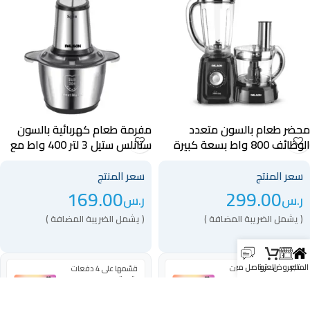
محضر طعام بالسون متعدد
مفرمة طعام كهربائية بالسون
الوظائف 800 واط بسعة كبيرة
ستانلس ستيل 3 لتر 400 واط مع
أسود 28 وظيفة متنوعة –
شفرات مزدوجة لتقطيع الخضروات
-40043
40020
سعر المنتج
سعر المنتج
169.00
299.00
ر.س
ر.س
( يشمل الضريبة المضافة )
( يشمل الضريبة المضافة )
المتجر
العروض
العربة
تواصل معنا
قسّمها على 4 دفعات
قسّمها على 4 دفعات
بقيمة
بقيمة
ر.س
74.75
ر.س
42.25