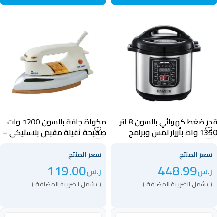
قدر ضغط كهربائي بالسون 8 لتر
مكواة جافة بالسون 1200 وات
1350 واط بأزرار لمس وبرامج
صفيحة ثقيلة مقبض بلاستيكي –
متعددة – 40035
40039
سعر المنتج
سعر المنتج
119.00
448.99
ر.س
ر.س
( يشمل الضريبة المضافة )
( يشمل الضريبة المضافة )