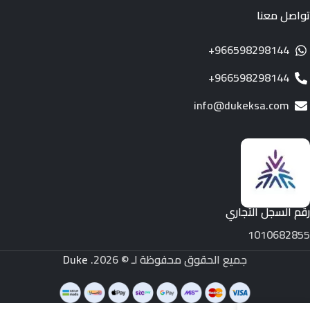
تواصل معنا
966598298144+
966598298144+
info@dukeksa.com
رقم السجل التجاري
1010682855
جميع الحقوق محفوظة لـ © 2026.
Duke