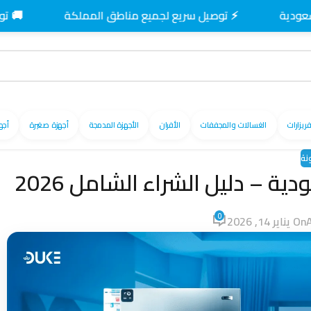
⚡ توصيل سريع لجميع مناطق المملكة
🚚 توصيل مجاني
فريزارات
الغسالات والمجففات
الأفران
الأجهزة المدمجة
أجهزة صغيرة
أجه
نة
ة – دليل الشراء الشامل 2026
0
On يناير 14, 2026