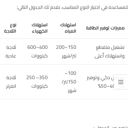
للمساعدة في اختيار النوع المناسب، نقدم لك الجدول التالي:
استهلاك
استهلاك
نوع
مميزات توفير الطاقة
المياه
الكهرباء
الثلاجة
تشغيل متقطع
150–200
400–600
ثلاجة
واستهلاك أعلى
لتر/شهر
كيلووات
عادية
100–
تشغيل ذكي وتوفير
350– 250
ثلاجة
150لتر/
حتى 40–50%
كيلووات
انفرتر
شهر
يتضح من الجدول :