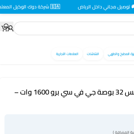
 مجاني داخل الرياض
🇸🇦 شركة دوك الوكيل المعتمد بالسعودية
زة المطبخ والطهي
الشاشات
العلامات التجارية
مكواه بخار ستاند كبس 32 بوصة جي في سي برو 1600 وات –
ة المضافة )