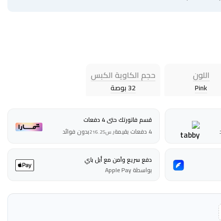
اللون
حجم الكاوية الكبس
Pink
32 بوصة
قسم فاتورتك حتى 4 دفعات
4 دفعات بقيمة
بدون فوائد
ر.س
216.25
دفع سريع وآمن مع أبل باي
بواسطة Apple Pay