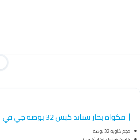
مكواه بخار ستاند كبس 32 بوصة جي في سي برو 1600 وات – GVC-3200
حجم كاوية 32 بوصة
كاوية ضغط بالبخار (كبس)