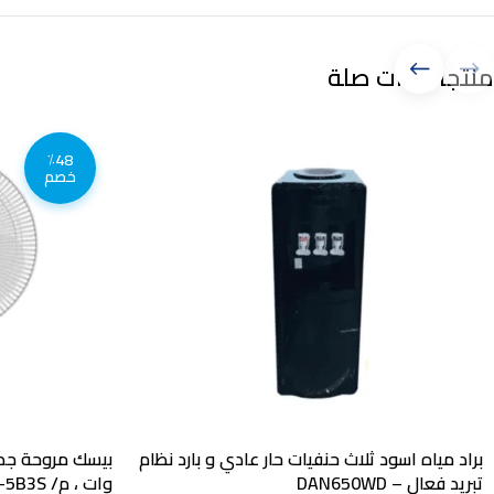
منتجات ذات صلة
٪48
خصم
براد مياه اسود ثلاث حنفيات حار عادي و بارد نظام
تبريد فعال – DAN650WD
وات ، م/ BFW-5B3S