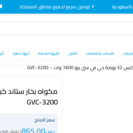
⚡ توصيل سريع لجميع مناطق المملكة
🚚 توصيل
فريزارات
الغسالات والمجففات
الأفران
الأجهزة المدمجة
أجهزة صغيرة
أجه
وات – GVC-3200
GVC-3200
سعر المنتج
865.00
ر.س
( يشمل الضريب