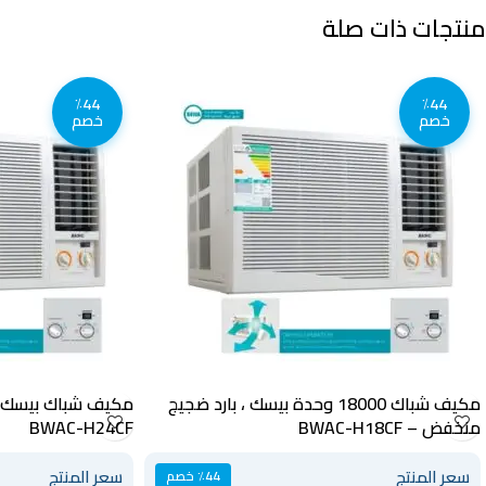
منتجات ذات صلة
٪44
٪44
خصم
خصم
مكيف شباك 18000 وحدة بيسك ، بارد ضجيج
منخفض – BWAC-H18CF
BWAC-H24CF
سعر المنتج
سعر المنتج
٪44 خصم