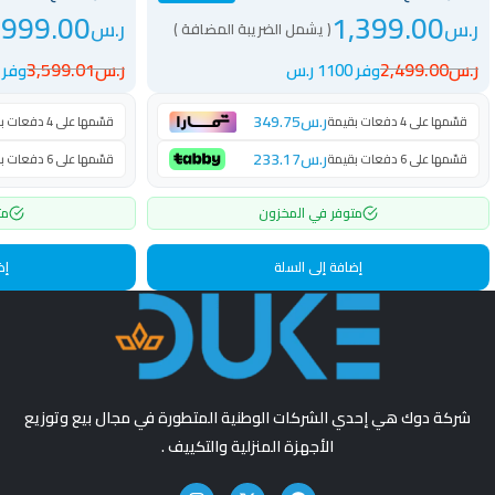
,999.00
1,399.00
ر.س
ر.س
( يشمل الضريبة المضافة )
ر.س
2,499.00
ر.س
3,599.01
وفر 1100 ر.س
وفر 1600.01 ر.س
ر.س
349.75
قسّمها على 4 دفعات بقيمة
قسّمها على 4 دفعات بقيمة
ر.س
233.17
قسّمها على 6 دفعات بقيمة
قسّمها على 6 دفعات بقيمة
متوفر في المخزون
مت
إضافة إلى السلة
إض
شركة دوك هي إحدي الشركات الوطنية المتطورة في مجال بيع وتوزيع
الأجهزة المنزلية والتكييف .