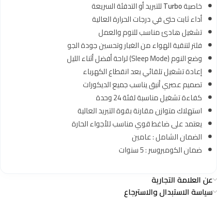
خاصية
Turbo
للتبريد أو التدفئة السريعة
أداء ثابت حتى في درجات الحرارة العالية
تشغيل هادئ مناسب للنوم والعمل
فلتر لتنقية الهواء من الغبار وتحسين جودة الجو
وضع النوم (Sleep Mode) لراحة أفضل أثناء الليل
إعادة تشغيل تلقائي بعد انقطاع الكهرباء
تصميم عصري أنيق يناسب جميع الديكورات
كفاءة تشغيل مناسبة لفئة 24 وحدة
استهلاك متوازن مقارنة بقوة التبريد العالية
يعتمد على ضاغط قوي مناسب للأجواء الحارة
الضمان الشامل : عامين
ضمان الكومبروسر : 5 سنوات
عن العلامة التجارية
سياسة الاستبدال والاسترجاع