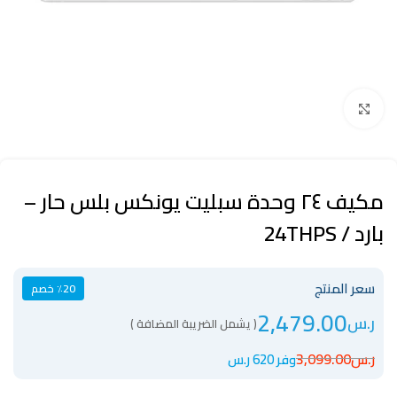
Click to enlarge
مكيف ٢٤ وحدة سبليت يونكس بلس حار –
بارد / 24THPS
سعر المنتج
٪20 خصم
2,479.00
ر.س
( يشمل الضريبة المضافة )
ر.س
3,099.00
وفر 620 ر.س