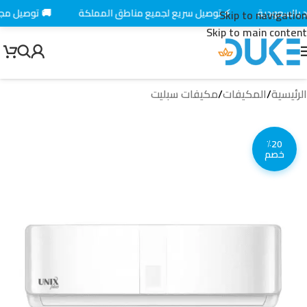
⚡ توصيل سريع لجميع مناطق المملكة
🚚 توصيل مجاني 
Skip to navigation
Skip to main content
الرئيسية
/
المكيفات
/
مكيفات سبليت
٪20
خصم