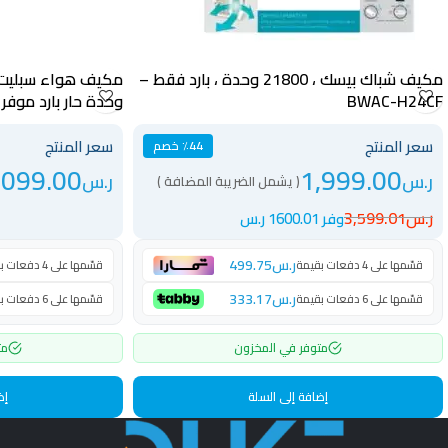
مكيف شباك بيسك ، 21800 وحدة ، بارد فقط –
BWAC-H24CF
وحدة حار بارد موفر للطاقة
سعر المنتج
سعر المنتج
٪44 خصم
,099.00
1,999.00
ر.س
ر.س
( يشمل الضريبة المضافة )
ر.س
3,599.01
وفر 1600.01 ر.س
ر.س
499.75
قسّمها على 4 دفعات بقيمة
قسّمها على 4 دفعات بقيمة
ر.س
333.17
قسّمها على 6 دفعات بقيمة
قسّمها على 6 دفعات بقيمة
متوفر في المخزون
مت
إضافة إلى السلة
إض