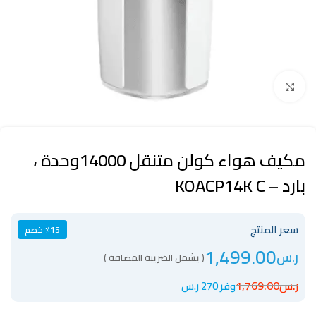
Click to enlarge
مكيف هواء كولن متنقل 14000وحدة ،
بارد – KOACP14K C
سعر المنتج
٪15 خصم
1,499.00
ر.س
( يشمل الضريبة المضافة )
ر.س
1,769.00
وفر 270 ر.س