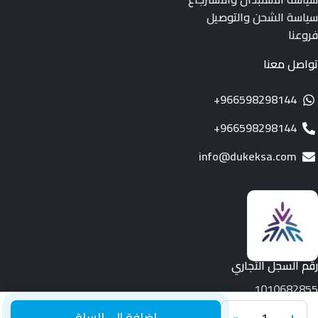
سياسة الشحن والتوصيل
فروعنا
تواصل معنا
966598298144+
966598298144+
info@dukeksa.com
رقم السجل التجاري
1010682855
+
-
جميع الحقوق محفوظة لـ © 2026.
Duke
إضافة إلى السلة