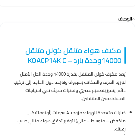
الوصف
مكيف هواء متنقل كولن متنقل
14000وحدة بارد – KOACP14K C
يُعد مكيف كولن المتنقل بقدرة 14000 وحدة الحل الأمثل
لتبريد الغرف والمكاتب بسهولة وسرعة دون الحاجة إلى تركيب
دائم. يتميز بتصميم عصري وتقنيات حديثة تلبي احتياجات
المستخدمين المتنقلين.
خيارات متعددة للهواء: مزود بـ 4 سرعات (أوتوماتيكي –
منخفض – متوسط – عالي) لتوفير تدفق هواء مثالي حسب
رغبتك.