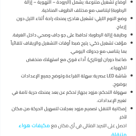
أوضاع تشغيل متنوعة: يشمل (البرودة – التهوية – إزالة
الرطوبة) ليتناسب مع مختلف الظروف المناخية.
وضع النوم الليلي: تشغيل هادئ يمنحك راحة أثناء الليل دون
إزعاج.
وظيفة إزالة الرطوبة: تحافظ على جو جاف وصحي داخل الغرفة.
مؤقت تشغيل ذكي: يتيح ضبط أوقات التشغيل والإيقاف تلقائياً
بما يتناسب مع جدولك اليومي.
ضاغط دوران (روتاري): أداء قوي مع استهلاك منخفض
للكهرباء.
شاشة LED عصرية: سهلة القراءة وتوضح جميع الإعدادات
بوضوح.
سهولة التحكم: مزود بجهاز تحكم عن بعد يمنحك حرية تامة في
تغيير الإعدادات.
إمكانية التنقل: تصميم مزود بعجلات لتسهيل الحركة من مكان
لآخر.
مكيفات هواء
احصل على التبريد المثالي في أي مكان مع
متنقلة
.