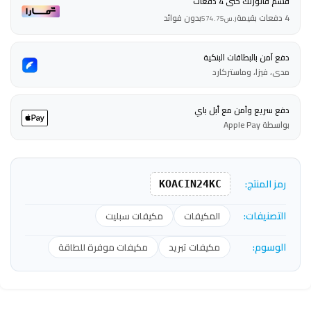
قسم فاتورتك حتى 4 دفعات
4 دفعات بقيمة
بدون فوائد
ر.س
574.75
دفع آمن بالبطاقات البنكية
مدى، فيزا، وماستركارد
دفع سريع وآمن مع أبل باي
بواسطة Apple Pay
رمز المنتج:
KOACIN24KC
التصنيفات:
المكيفات
مكيفات سبليت
الوسوم:
مكيفات تبريد
مكيفات موفرة للطاقة