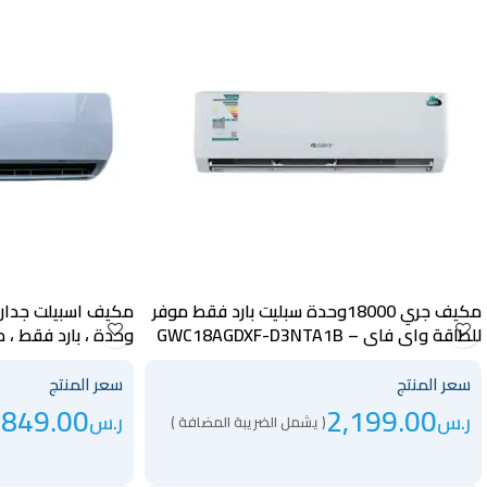
مكيف جري 18000وحدة سبليت بارد فقط موفر
للطاقة واي فاي – GWC18AGDXF-D3NTA1B
وحدة ، بارد فقط ، موفر ل
سعر المنتج
سعر المنتج
,849.00
2,199.00
ر.س
ر.س
( يشمل الضريبة المضافة )