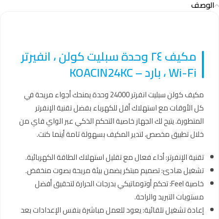
الوصف
مكيف ٢٤ وحدة سبليت كولن ، انفيرتر
Wi-Fi ، بارد – KOACIN24KC
مكيف كولن سبليت انفرتر 24000 وحدة يمنحك أجواء مريحة في
كل الأوقات مع استهلاك أقل للكهرباء بفضل تقنية الإنفرتر
المتطورة. يتيح لك الجهاز خاصية التحكم الذكي عبر الواي فاي من
خلال تطبيق مخصص، لتدير المكيف بسهولة تامة أينما كنت.
تقنية الإنفرتر: أداء فعال مع تقليل استهلاك الطاقة الكهربائية.
تشغيل هادئ: تصميم مبتكر يضمن بيئة مريحة بصوت منخفض.
خاصية Feel: تحكم أوتوماتيكي بدرجات الحرارة لتحقيق أفضل
مستويات التبريد والراحة.
إعادة تشغيل تلقائية: يعود للعمل مباشرة بنفس الإعدادات بعد