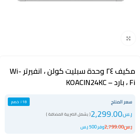
Click to enlarge
مكيف ٢٤ وحدة سبليت كولن ، انفيرتر Wi-
Fi ، بارد – KOACIN24KC
سعر المنتج
٪18 خصم
2,299.00
ر.س
( يشمل الضريبة المضافة )
ر.س
2,799.00
وفر 500 ر.س