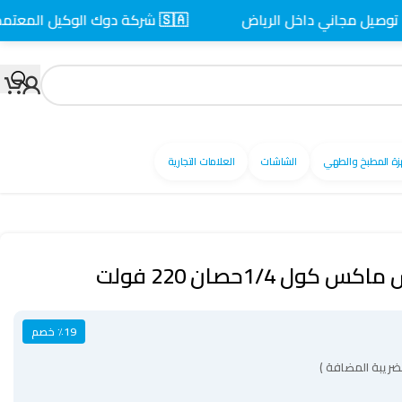
مجاني داخل الرياض
🇸🇦 شركة دوك الوكيل المعتمد بالسعودية
زة المطبخ والطهي
الشاشات
العلامات التجارية
1/4حصان 220 فولت
٪19 خصم
ضريبة المضافة )