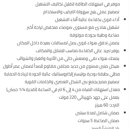
موفر في استهلاك الطاقة لتقليل تكاليف التشغيل
تصميم عملي يتيح سهولة التركيب والاستخدام
أداء قوي بكفاءة عالية أثناء التشغيل
تشغيل هادئ مع مستوى ضوضاء منخفض لراحة أكبر
صناعة وطنية بجودة موثوقة
يضمن تدفق هواء قوي يصل لمسافات بعيدة داخل المكان
يوفر تبريد عالي الكفاءة مناسب للمنازل والمكاتب
يمنحك هواء نقي ومنعش خالي من الأتربة والغبار والشوائب
هيكل متين مصنوع من حديد مجلفن مقاوم للصدأ لضمان عمر أطول
مطلي بطبقة بودرة بوليستر إلكتروستاتيك عالية الجودة لزيادة الحماية
تصميم مميز يجمع بين الشكل العصري والخامات القوية
معدل استهلاك المياه من 4 إلى 6 لتر في الساعة (لقدرة 1/4 حصان)
يعمل على جهد كهربائي 220 فولت
التردد: 60 هرتز
ضمان شامل لمدة سنتين
ضمان الضاغط: 5 سنوات
بلد المنشأ: الصين