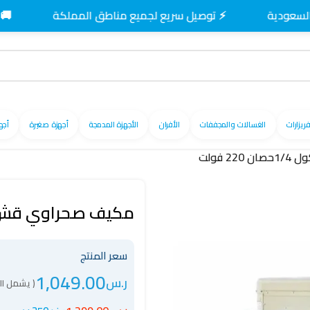
⚡ توصيل سريع لجميع مناطق المملكة
🚚 توصيل 
فريزارات
الغسالات والمجففات
الأفران
الأجهزة المدمجة
أجهزة صغيرة
أجه
فولت
مكيف صحراوي قش ماكس كول 
سعر المنتج
1,049.00
ر.س
( يشمل ال