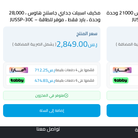
مكيف هواء سبليت جاستنج هاوس 21000 وحدة
مكيف اسبيلت جداري جاستنج هاوس ، 28,000
وحدة ، بارد فقط ، موفر للطاقة – JUSSP-30C
سعر المنتج
2,849.00
ر.س
بة المضافة )
( يشمل الضريبة المضافة )
ر.س
712.25
قسّمها على 4 دفعات بقيمة
ر.س
474.83
قسّمها على 6 دفعات بقيمة
متوفر في المخزون
إضافة إلى السلة
تواصل معنا
ة