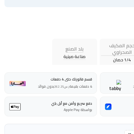
جم المكيف
بلد الصنع
الصحراوي
صناعة صينية
1/4 حصان
قسم فاتورتك حتى 4 دفعات
4 دفعات بقيمة
بدون فوائد
ر.س
262.25
دفع سريع وآمن مع أبل باي
بواسطة Apple Pay