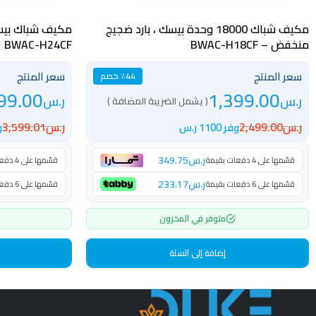
مكيف شباك 18000 وحدة بيسك ، بارد ضجيج
منخفض – BWAC-H18CF
BWAC-H24CF
سعر المنتج
سعر المنتج
٪44 خصم
99.00
1,399.00
ر.س
ر.س
( يشمل الضريبة المضافة )
ر.س
2,499.00
ر.س
3,599.01
وفر 1100 ر.س
وف
ر.س
349.75
قسّمها على 4 دفعات بقيمة
قسّمها على 4 دفعات بقيمة
ر.س
233.17
قسّمها على 6 دفعات بقيمة
قسّمها على 6 دفعات بقيمة
متوفر في المخزون
إضافة إلى السلة