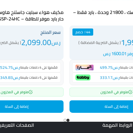
مكيف شباك بيسك ، 21800 وحدة ، بارد فقط –
حار بارد موفر للطاقة – JUSSP-24HC
سعر المنتج
٪44 خصم
2,099.00
1,9
ر.س
( يشمل الضريبة المضافة )
( يشمل الضري
ر 1600.01 ر.س
ر.س
499.75
ر.س
524.75
قسّمها على 4 دفعات بقيمة
ر.س
333.17
ر.س
349.83
قسّمها على 6 دفعات بقيمة
متوفر في المخزون
متوفر في المخزون
إضافة إلى السلة
إضافة إلى السلة
الروابط المهمة
الصفحات التعريفي