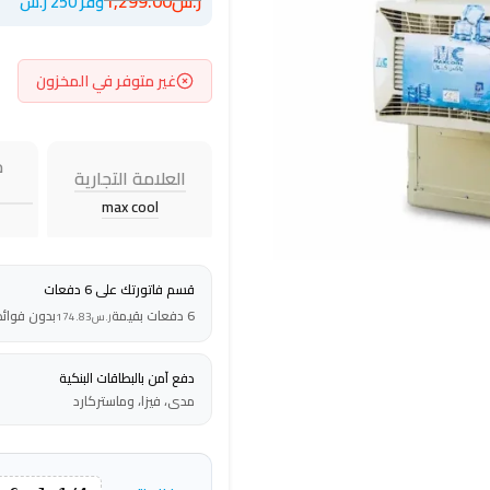
ر.س
1,299.00
وفر 250 ر.س
غير متوفر في المخزون
ح
العلامة التجارية
max cool
قسم فاتورتك على 6 دفعات
6 دفعات بقيمة
بدون فوائد
ر.س
174.83
دفع آمن بالبطاقات البنكية
مدى، فيزا، وماستركارد