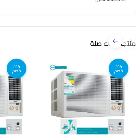
منتجات ذات صلة
٪44
٪44
خصم
خصم