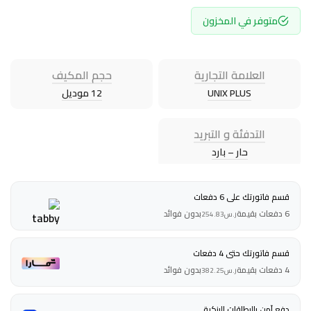
متوفر في المخزون
العلامة التجارية
حجم المكيف
UNIX PLUS
12 موديل
التدفئة و التبريد
حار – بارد
قسم فاتورتك على 6 دفعات
6 دفعات بقيمة
بدون فوائد
ر.س
254.83
قسم فاتورتك حتى 4 دفعات
4 دفعات بقيمة
بدون فوائد
ر.س
382.25
دفع آمن بالبطاقات البنكية