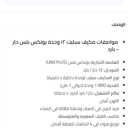
الوصف
مواصفات مكيف سبليت ١٢ وحدة يونكس بلس حار
– بارد
العلامة التجارية:
يونكس بلس (UNIX PLUS)
الموديل:
12 حار / بارد
نوع المكيف:
سبليت (وحدة داخلية + خارجية)
القدرة:
11800 وحدة (حوالي 1 طن)
نظام التشغيل:
حار / بارد (تبريد + تدفئة)
اللون:
أبيض
تبريد قوي في الصيف وتدفئة فعّالة في الشتاء
مناسب للغرف
الصغيرة والمتوسطة
توزيع هواء في 4 اتجاهات لتغطية أفضل