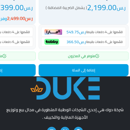
,399.00
2,199.00
ر.س
ر.س
( يشمل الضريبة المضافة )
ر.س
2,499.00
وفر 1100 ر.س
ر.س
549.75
قسّمها على 4 دفعات بقيمة
قسّمها على 4 دفعات بقيمة
ر.س
366.50
قسّمها على 6 دفعات بقيمة
قسّمها على 6 دفعات بقيمة
متوفر في المخزون
مت
إضافة إلى السلة
إض
شركة دوك هي إحدي الشركات الوطنية المتطورة في مجال بيع وتوزيع
الأجهزة المنزلية والتكييف .