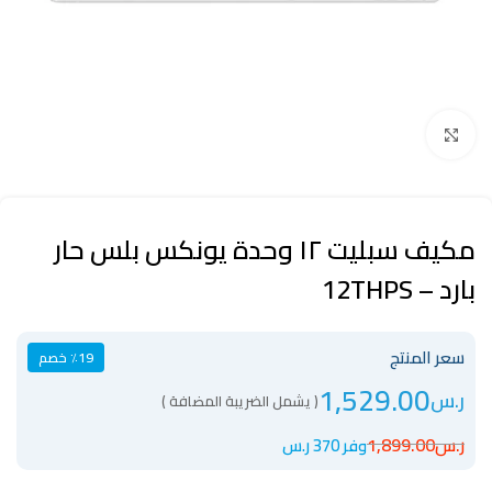
Click to enlarge
مكيف سبليت ١٢ وحدة يونكس بلس حار
بارد – 12THPS
سعر المنتج
٪19 خصم
1,529.00
ر.س
( يشمل الضريبة المضافة )
ر.س
1,899.00
وفر 370 ر.س