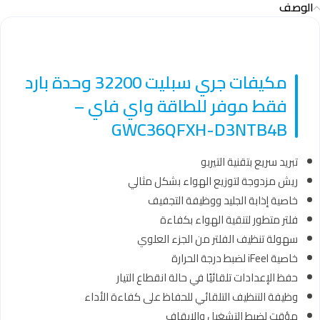
الوصف
مكيفات جري سبليت 32200 وحدة بارد
فقط موفر للطاقة واي فاي –
GWC36QFXH-D3NTB4B
تبريد سريع بتقنية التيربو
ريش مزدوجة لتوزيع الهواء بشكل مثالي
خاصية إذابة الجليد ووظيفة التجفيف
فلتر متطور لتنقية الهواء بكفاءة
سهولة تنظيف الفلتر من الجزء العلوي
خاصية iFeel لضبط درجة الحرارة
حفظ الإعدادات تلقائيًا في حالة انقطاع التيار
وظيفة التنظيف التلقائي للحفاظ على كفاءة الأداء
مؤقت لضبط التشغيل والإيقاف