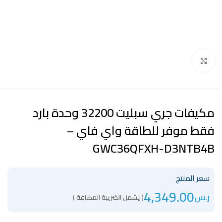
Click to enlarge
مكيفات جري سبليت 32200 وحدة بارد
فقط موفر للطاقة واي فاي –
GWC36QFXH-D3NTB4B
سعر المنتج
4,349.00
ر.س
( يشمل الضريبة المضافة )