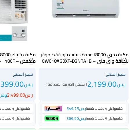
مكيف جري 18000وحدة سبليت بارد فقط موفر
للطاقة واي فاي – GWC18AGDXF-D3NTA1B
منخفض – BWAC-H18CF
سعر المنتج
سعر المنتج
,399.00
2,199.00
ر.س
ر.س
( يشمل الضريبة المضافة )
ر.س
2,499.00
وفر 1100 ر.س
ر.س
549.75
قسّمها على 4 دفعات بقيمة
قسّمها على 4 دفعات بقيمة
ر.س
366.50
قسّمها على 6 دفعات بقيمة
قسّمها على 6 دفعات بقيمة