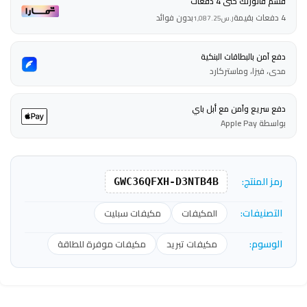
قسم فاتورتك حتى 4 دفعات
4 دفعات بقيمة
بدون فوائد
ر.س
1,087.25
دفع آمن بالبطاقات البنكية
مدى، فيزا، وماستركارد
دفع سريع وآمن مع أبل باي
بواسطة Apple Pay
رمز المنتج:
GWC36QFXH-D3NTB4B
التصنيفات:
المكيفات
مكيفات سبليت
الوسوم:
مكيفات تبريد
مكيفات موفرة للطاقة