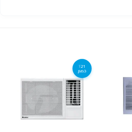
٪21
خصم