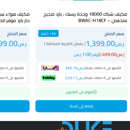
مكيف شباك 18000 وحدة بيسك ، بارد ضجيج
منخفض – BWAC-H18CF
حار بارد موفر للطاقة – 
سعر المنتج
سعر المنتج
٪44 خصم
99.00
1,399.00
ر.س
ر.س
( يشمل الضريبة المضافة )
ر.س
2,499.00
وفر 1100 ر.س
ر.س
349.75
قسّمها على 4 دفعات بقيمة
قسّمها على 4 دفعات بقيمة
ر.س
233.17
قسّمها على 6 دفعات بقيمة
قسّمها على 6 دفعات بقيمة
متوفر في المخزون
إضافة إلى السلة