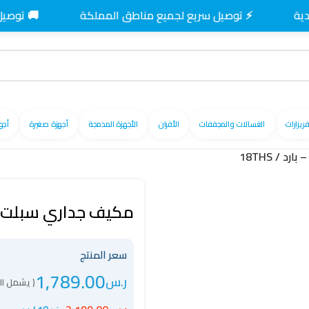
⚡ توصيل سريع لجميع مناطق المملكة
🚚 توصيل مجاني 
فريزارات
الغسالات والمجففات
الأفران
الأجهزة المدمجة
أجهزة صغيرة
أجه
مكيف جداري سبلت 18 وحده حار – بارد / 8THS
سعر المنتج
1,789.00
ر.س
( يشمل ال