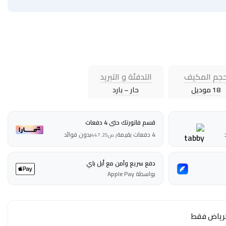
جم المكيف
التدفئة و التبريد
18 موديل
حار – بارد
قسم فاتورتك حتى 4 دفعات
4 دفعات بقيمة
بدون فوائد
ر.س
447.25
دفع سريع وآمن مع أبل باي
بواسطة Apple Pay
لرياض فقط