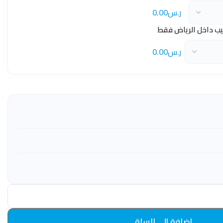
ر.س0.00
يب داخل الرياض فقط
ر.س0.00
إضافة إلى السلة