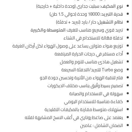
نوع المكيف:
سبليت جداري (وحدة داخلية + خارجية)
قدرة التبريد:
18000 وحدة (حوالي 1.5 طن)
نظام التشغيل:
حار / بارد (تبريد + تدفئة)
تبريد قوي وسريع مناسب للغرف
المتوسطة والكبيرة
تدفئة فعّالة للاستخدام في الشتاء
توزيع هواء متوازن يساعد على وصول الهواء لكل أركان الغرفة
أداء مستقر في درجات الحرارة المرتفعة
تشغيل هادئ مناسب للنوم والعمل
وضع Turbo للتبريد/التدفئة السريعة
فلتر لتنقية الهواء من الأتربة وتحسين جودة الجو
تصميم بسيط وأنيق يناسب مختلف الديكورات
سهولة في الاستخدام والصيانة
كفاءة مناسبة للاستخدام اليومي
استهلاك متوسط مقارنة بالمكيفات التقليدية
يعتمد على ضاغط روتاري في أغلب النسخ المشابهة لفئته
الضمان الشامل : عامين