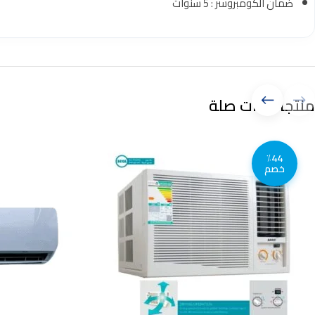
ضمان الكومبروسر : 5 سنوات
منتجات ذات صلة
٪44
خصم