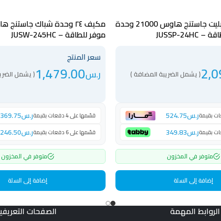
مكيف هواء سبليت جاستنج هاوس 21000 وحدة
مكيف ٢٤ وحدة شباك جاستنج ه
JUSSP-24HC
موفر للطاقة – JUSW-245HC
سعر المنتج
1,479.00
2,0
ر.س
( يشمل الضريبة المضافة )
( يشمل الضري
ر.س
524.75
ر.س
369.75
قسّمها على 4 دفعات بقيمة
ر.س
349.83
ر.س
246.50
قسّمها على 6 دفعات بقيمة
متوفر في المخزون
متوفر في المخزون
إضافة إلى السلة
إضافة إلى السلة
الروابط المهمة
الصفحات التعريفي