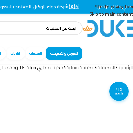
ل الرياض
Skip to navigation
🇸🇦 شركة دوك الوكيل المعتمد بالسعودية
Skip to main content
العروض والخصومات
المكيفات
الثلاجات
ال
الرئيسية
/
المكيفات
/
مكيفات سبليت
/
مكيف جداري سبلت 18 وحده حار – بارد / 18THS
٪19
خصم