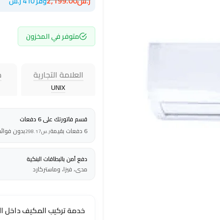
ر.س
2,199.00
وفر 410 ر.س
متوفر في المخزون
العلامة التجارية
ح
UNIX
قسم فاتورتك على 6 دفعات
6 دفعات بقيمة
بدون فوائد
ر.س
298.17
دفع آمن بالبطاقات البنكية
مدى، فيزا، وماستركارد
خدمة تركيب المكيف داخل ا