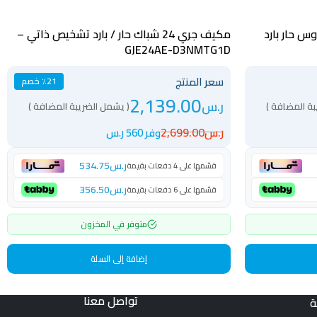
اوس حار بارد
مكيف جري 24 شباك حار / بارد تشخيص ذاتي –
GJE24AE-D3NMTG1D
سعر المنتج
٪21 خصم
2,139.00
ر.س
بة المضافة )
( يشمل الضريبة المضافة )
ر.س
2,699.00
وفر 560 ر.س
ر.س
534.75
قسّمها على 4 دفعات بقيمة
ر.س
356.50
قسّمها على 6 دفعات بقيمة
متوفر في المخزون
إضافة إلى السلة
تواصل معنا
ة