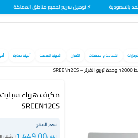
⚡ توصيل سريع لجميع مناطق المملكة
🚚 تو
فريزارات
الغسالات والمجففات
الأفران
الأجهزة المدمجة
أجهزة صغيرة
أجه
SREEN
SREEN12CS
سعر المنتج
1,449.00
ر.س
( يشمل ال