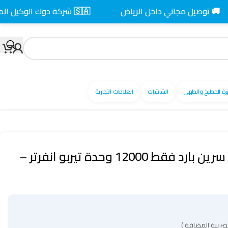
صيل مجاني داخل الرياض
🇸🇦 شركة دوك الوكيل المعتمد بالسعودية
زة المطبخ والطهي
الشاشات
العلامات التجارية
مكيف هواء سبليت سرين بارد فقط 12000 وحدة تيربو انفرتر –
ضريبة المضافة )