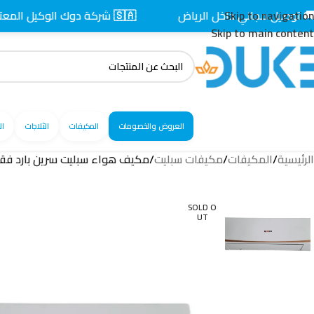
Skip to navigation
ل مجاني داخل الرياض
🇸🇦 شركة دوك الوكيل المعتمد بالسعودية
Skip to main content
العروض والخصومات
المكيفات
الثلاجات
ال
الرئيسية
/
المكيفات
/
مكيفات سبليت
/
مكيف هواء سبليت سرين بارد فقط 12000 وحدة تيربو انفرتر – 12CS
SOLD O
UT