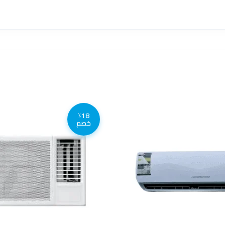
٪18
خصم