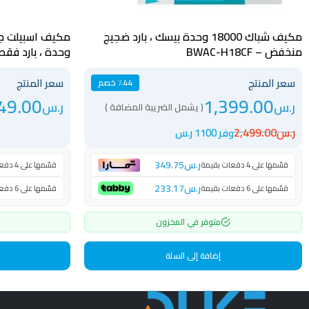
مكيف شباك 18000 وحدة بيسك ، بارد ضجيج
منخفض – BWAC-H18CF
وحدة ، بارد فقط ، مو
سعر المنتج
سعر المنتج
٪44 خصم
49.00
1,399.00
ر.س
ر.س
( يشمل الضريبة المضافة )
ر.س
2,499.00
وفر 1100 ر.س
ر.س
349.75
قسّمها على 4 دفعات بقيمة
قسّمها على 4 دفعات بقيمة
ر.س
233.17
قسّمها على 6 دفعات بقيمة
قسّمها على 6 دفعات بقيمة
متوفر في المخزون
إضافة إلى السلة