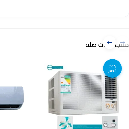
منتجات ذات صلة
٪44
خصم