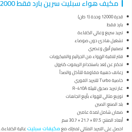
مكيف هواء سبليت سرين بارد فقط 12000 وحدة تيربو انفرتر – SREEN12CS
قدرة 12000 وحدة (1 طن)
بارد فقط
تبريد سريع وعالي الكفاءة
تشغيل هادئ دون ضوضاء
تصميم أنيق وعصري
فلتر لتنقية الهواء من الجراثيم والميكروبات
تحكم عن بُعد باستخدام الريموت كنترول
زعانف ذهبية مقاومة للتآكل والصدأ
خاصية Turbo للتبريد الفوري
غاز تبريد صديق للبيئة R-410A
توزيع مثالي للهواء بأربع اتجاهات
بلد الصنع: الصين
ضمان شامل لمدة عامين
أبعاد المنتج: 87.5 × 21.7 × 30.7 سم
مكيفات سبليت
احصل على التبريد المثالي لمنزلك مع
عالية الكفاءة.