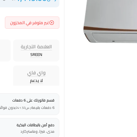
غير متوفر في المخزون
العلامة التجارية
SREEN
واي فاي
لا يدعم
قسم فاتورتك على 6 دفعات
6 دفعات بقيمة
بدون فوائد
ر.س
241.50
دفع آمن بالبطاقات البنكية
مدى، فيزا، وماستركارد