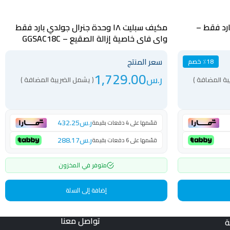
180 وحدة بارد فقط –
مكيف سبليت ١٨ وحدة جنرال جولدي بارد فقط
واي فاي خاصية إزالة الصقيع – GGSAC18C
سعر المنتج
٪18 خصم
1,729.00
ر.س
بة المضافة )
( يشمل الضريبة المضافة )
ر.س
432.25
قسّمها على 4 دفعات بقيمة
ر.س
288.17
قسّمها على 6 دفعات بقيمة
متوفر في المخزون
إضافة إلى السلة
تواصل معنا
ة