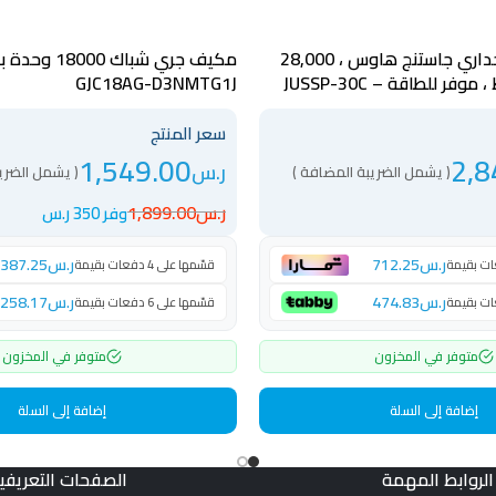
مكيف اسبيلت جداري جاستنج هاوس ، 28,000
مكيف جري شباك 00
فر للطاقة – JUSSP-30C
GJC18AG-D3NMTG1J
سعر المنتج
1,549.00
2,8
ر.س
( يشمل الضريبة المضافة )
( يشمل الضري
ر.س
1,899.00
وفر 350 ر.س
ر.س
712.25
ر.س
387.25
قسّمها على 4 دفعات بقيمة
ر.س
474.83
ر.س
258.17
قسّمها على 6 دفعات بقيمة
متوفر في المخزون
متوفر في المخزون
إضافة إلى السلة
إضافة إلى السلة
الروابط المهمة
الصفحات التعريفي