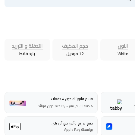
اللون
حجم المكيف
التدفئة و التبريد
White
12 موديل
بارد فقط
قسم فاتورتك حتى 4 دفعات
4 دفعات بقيمة
بدون فوائد
ر.س
362.25
دفع سريع وآمن مع أبل باي
بواسطة Apple Pay