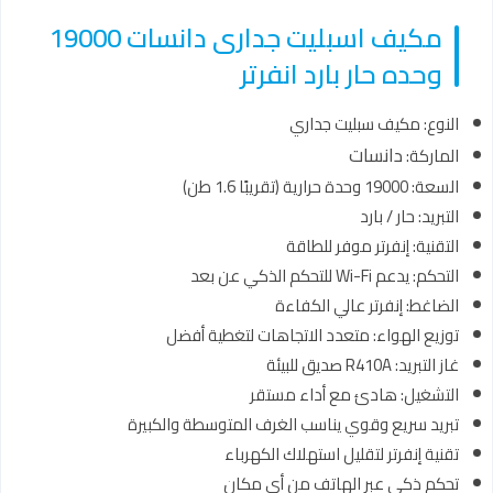
مكيف اسبليت جدارى دانسات 19000
وحده حار بارد انفرتر
النوع: مكيف سبليت جداري
دانسات
الماركة:
السعة: 19000 وحدة حرارية (تقريبًا 1.6 طن)
التبريد: حار / بارد
التقنية: إنفرتر موفر للطاقة
التحكم: يدعم Wi-Fi للتحكم الذكي عن بعد
الضاغط: إنفرتر عالي الكفاءة
توزيع الهواء: متعدد الاتجاهات لتغطية أفضل
غاز التبريد: R410A صديق للبيئة
التشغيل: هادئ مع أداء مستقر
تبريد سريع وقوي يناسب الغرف المتوسطة والكبيرة
تقنية إنفرتر لتقليل استهلاك الكهرباء
تحكم ذكي عبر الهاتف من أي مكان