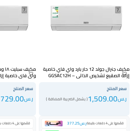
مكيف جنرال جولد 12 حار بارد واي فاي خاصية
مكيف
إزالة الصقيع تشخيص الذاتي – GGSAC12H
واي فاي خاصية إزالة الصق
سعر المنتج
سعر المنتج
,729.00
1,509.00
ر.س
ر.س
( يشمل الضريبة المضافة )
ر.س
377.25
قسّمها على 4 دفعات بقيمة
قسّمها على 4 دفعات بقيمة