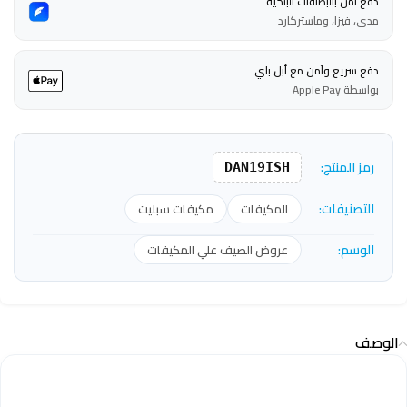
دفع آمن بالبطاقات البنكية
مدى، فيزا، وماستركارد
دفع سريع وآمن مع أبل باي
بواسطة Apple Pay
رمز المنتج:
DAN19ISH
التصنيفات:
المكيفات
مكيفات سبليت
الوسم:
عروض الصيف علي المكيفات
الوصف