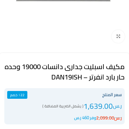
Click to enlarge
مكيف اسبليت جدارى دانسات 19000 وحده
حار بارد انفرتر – DAN19ISH
سعر المنتج
٪22 خصم
1,639.00
ر.س
( يشمل الضريبة المضافة )
ر.س
2,099.00
وفر 460 ر.س