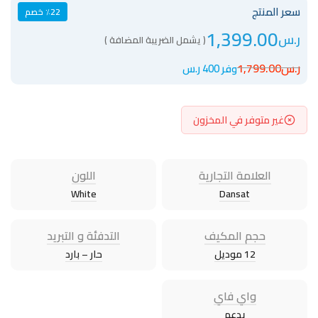
سعر المنتج
٪22 خصم
1,399.00
ر.س
( يشمل الضريبة المضافة )
ر.س
1,799.00
وفر 400 ر.س
غير متوفر في المخزون
العلامة التجارية
اللون
White
Dansat
حجم المكيف
التدفئة و التبريد
12 موديل
حار – بارد
واي فاي
يدعم