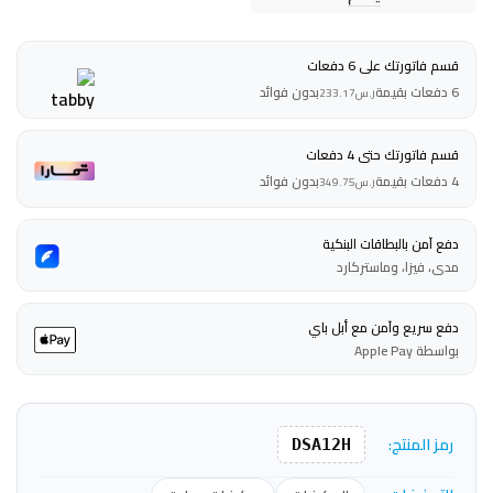
قسم فاتورتك على 6 دفعات
6 دفعات بقيمة
بدون فوائد
ر.س
233.17
قسم فاتورتك حتى 4 دفعات
4 دفعات بقيمة
بدون فوائد
ر.س
349.75
دفع آمن بالبطاقات البنكية
مدى، فيزا، وماستركارد
دفع سريع وآمن مع أبل باي
بواسطة Apple Pay
رمز المنتج:
DSA12H