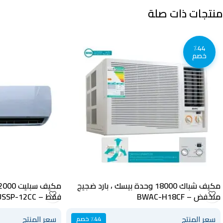
منتجات ذات صلة
٪44
خصم
مكيف شباك 18000 وحدة بيسك ، بارد ضجيج
منخفض – BWAC-H18CF
فقط – JUSSP-12CC
سعر المنتج
سعر المنتج
٪44 خصم