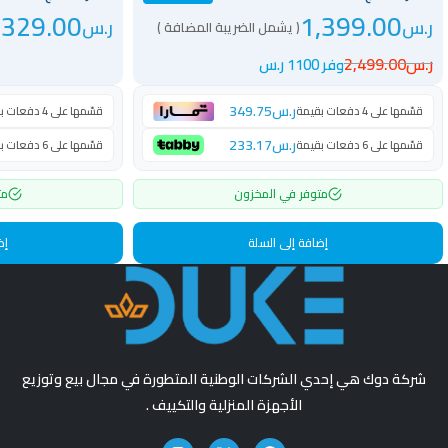
,329.00
1,399.00
ر.س
ر.س
( يشمل الضريبة المضافة )
ر.س
2,499.00
وفر 1100 ر.س
ر.س
349.75
قسّمها على 4 دفعات بقيمة
قسّمها على 4 دفعات بقيمة
ر.س
233.17
قسّمها على 6 دفعات بقيمة
قسّمها على 6 دفعات بقيمة
متوفر في المخزون
مت
إضافة إلى السلة
إض
شركة دوك هي إحدي الشركات الوطنية المتطورة في مجال بيع وتوزيع
الأجهزة المنزلية والتكييف .