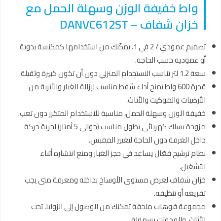
واط خفيفة الوزن وسهلة الحمل مع
خزان شفاف – DANVC612ST
تصميم عمودي / 2 في 1، يمكّنك من استخدامها كمكنسة يدوية
أو عمودية حسب الحاجة.
سعة 1.2 لتر تناسب الاستخدام المنزلي دون أن تكون كبيرة وثقيلة.
قدرة 600 واط تمنح أداء شفط مناسب لإزالة الغبار والأتربة من
الأرضيات والموكيت والأثاث.
خفيفة الوزن وسهلة الحمل، مناسبة للاستخدام المتكرر دون تعب.
مزودة بسلك كهربائي بطول مناسب (حوالي 5 أمتار) لحرية حركة
داخل الغرفة دون الحاجة لتغيير المقبس.
نظام ترشيح فعّال يساعد في حجز الغبار ومنع انتشاره أثناء
التشغيل.
خزان شفاف لعرض مستوى الأوساخ بداخله ومعرفة متى يجب
تفريغه أو تنظيفه.
مجموعة فوهات ملحقة تمكنك من الوصول إلى الزوايا، تحت
الأثاث، والفجوات بسهولة.