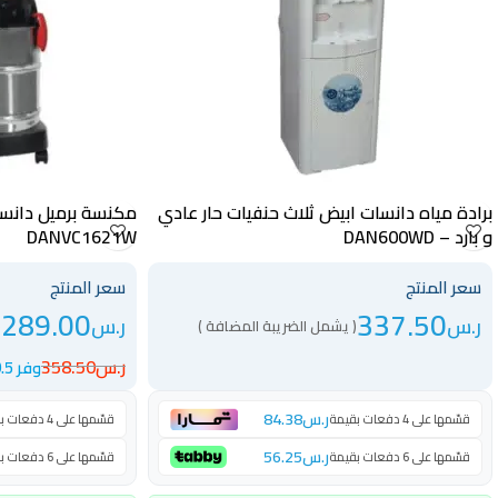
برادة مياه دانسات ابيض ثلاث حنفيات حار عادي
و بارد – DAN600WD
DANVC1621W
سعر المنتج
سعر المنتج
289.00
337.50
ر.س
ر.س
( يشمل الضريبة المضافة )
(
ر.س
358.50
وفر 69.5 ر.س
ر.س
84.38
قسّمها على 4 دفعات بقيمة
قسّمها على 4 دفعات بقيمة
ر.س
56.25
قسّمها على 6 دفعات بقيمة
قسّمها على 6 دفعات بقيمة