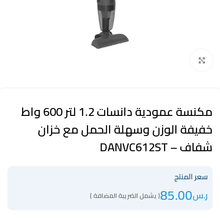
Click to enlarge
مكنسة عمودية دانسات 1.2 لتر 600 واط
خفيفة الوزن وسهلة الحمل مع خزان
شفاف – DANVC612ST
سعر المنتج
85.00
ر.س
( يشمل الضريبة المضافة )