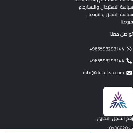
سياسة الاستبدال والاسترجاع
سياسة الشحن والتوصيل
فروعنا
تواصل معنا
966598298144+
966598298144+
info@dukeksa.com
رقم السجل التجاري
1010682855