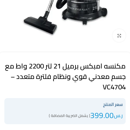
Click to enlarge
مكنسه امبكس برميل 21 لتر 2200 واط مع
جسم معدني قوي ونظام فلترة متعدد –
VC4704
سعر المنتج
399.00
ر.س
( يشمل الضريبة المضافة )