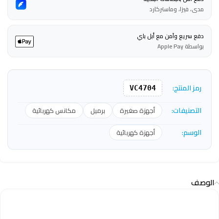
مدى، فيزا، وماستركارد
دفع سريع وآمن مع أبل باي
بواسطة Apple Pay
رمز المنتج:
VC4704
التصنيفات:
أجهزة صغيرة
برميل
مكانس كهربائية
الوسم:
أجهزة كهربائية
الوصف