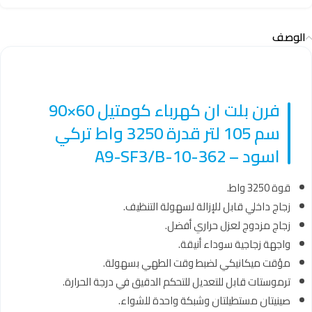
الوصف
فرن بلت ان كهرباء كومتيل 60×90
سم 105 لتر قدرة 3250 واط تركي
اسود – 362-10-A9-SF3/B
قوة 3250 واط.
زجاج داخلي قابل للإزالة لسهولة التنظيف.
زجاج مزدوج لعزل حراري أفضل.
واجهة زجاجية سوداء أنيقة.
مؤقت ميكانيكي لضبط وقت الطهي بسهولة.
ترموستات قابل للتعديل للتحكم الدقيق في درجة الحرارة.
صينيتان مستطيلتان وشبكة واحدة للشواء.