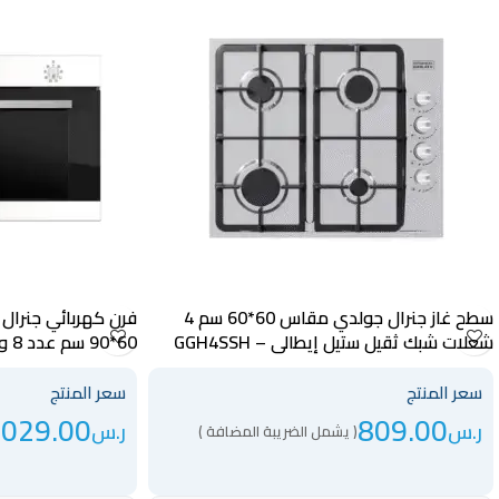
سطح غاز جنرال جولدي مقاس 60*60 سم 4
فرن كهربائي جنرال
شعلات شبك ثقيل ستيل إيطالي – GGH4SSH
60*
GGO90S8F
سعر المنتج
سعر المنتج
,029.00
809.00
ر.س
ر.س
( يشمل الضريبة المضافة )