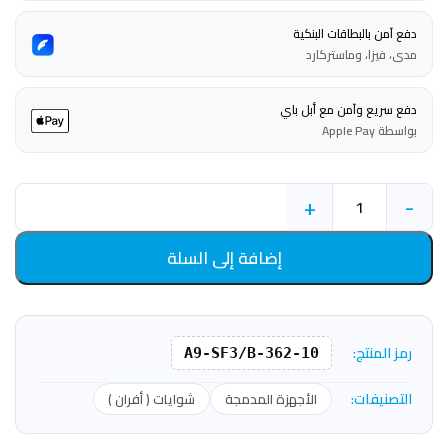
دفع آمن بالبطاقات البنكية
مدى، فيزا، وماستركارد
دفع سريع وآمن مع أبل باي
بواسطة Apple Pay
+
-
إضافة إلى السلة
رمز المنتج:
362-10-A9-SF3/B
التصنيفات:
الأجهزة المدمجة
شوايات ( أفران )