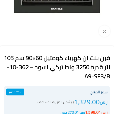
Click to enlarge
فرن بلت ان كهرباء كومتيل 60×90 سم 105
لتر قدرة 3250 واط تركي اسود – 362-10-
A9-SF3/B
سعر المنتج
٪17 خصم
1,329.00
ر.س
( يشمل الضريبة المضافة )
ر.س
1,599.01
وفر 270.01 ر.س