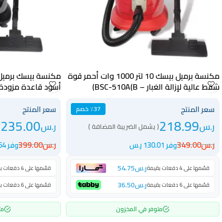
مكنسة برميل بيسك 10 لتر 1000 وات أحمر قوة
شفط عالية لإزالة الغبار – BSC-510A(B)
أسود قاعدة مزودة 
BSC-1200A(B)
سعر المنتج
سعر المنتج
٪37 خصم
235.00
218.99
ر.س
ر.س
( يشمل الضريبة المضافة )
(
ر.س
349.00
ر.س
399.00
وفر 130.01 ر.س
وفر 164 ر.س
ر.س
54.75
قسّمها على 4 دفعات بقيمة
قسّمها على 4 دفعات بقيمة
ر.س
36.50
قسّمها على 6 دفعات بقيمة
قسّمها على 6 دفعات بقيمة
متوفر في المخزون
مت