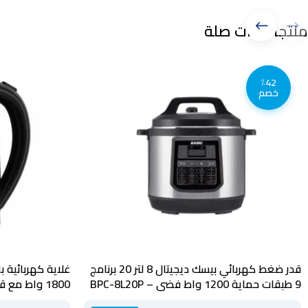
منتجات ذات صلة
٪42
خصم
قدر ضغط كهربائي بيسك ديجيتال 8 لتر 20 برنامج
9 طبقات حماية 1200 واط فضي – BPC-8L20P
1800 واط مع قاعدة دوارة 360 درجة – 40040