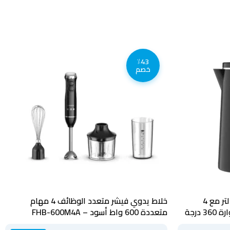
٪43
خصم
غلايه كهربائيه رقمية بالسون 1.8 لتر مع 4
خلاط يدوي فيشر متعدد الوظائف 4 مهام
إعدادات لدرجة الحرارة وقاعدة دوارة 360 درجة
متعددة 600 واط أسود – FHB-600M4A