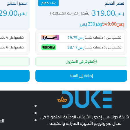
سعر المنتج
سعر المنتج
٪42 خصم
29.00
319.00
ر.س
ر.س
( يشمل الضريبة المضافة )
ر.س
549.00
وفر 230 ر.س
ر.س
79.75
قسّمها على 4 دفعات بقيمة
قسّمها على 4 دفعات بقيمة
ر.س
53.17
قسّمها على 6 دفعات بقيمة
قسّمها على 6 دفعات بقيمة
متوفر في المخزون
إضافة إلى السلة
شركة دوك هي إحدي الشركات الوطنية المتطورة في
ال
مجال بيع وتوزيع الأجهزة المنزلية والتكييف .