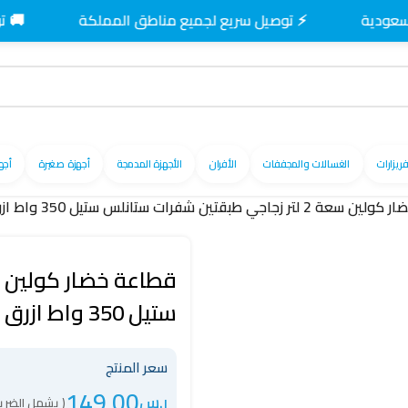
⚡ توصيل سريع لجميع مناطق المملكة
🚚 توصيل م
فريزارات
الغسالات والمجففات
الأفران
الأجهزة المدمجة
أجهزة صغيرة
أجه
جي طبقتين شفرات ستانلس ستيل 350 واط ازرق – 801109003
ستيل 350 واط ازرق – 801109003
سعر المنتج
149.00
ر.س
( يشمل الضريب