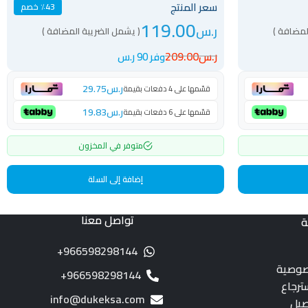
سعر المنتج
٪43 خصم
119.00
ر.س
لمضافة )
( يشمل الضريبة المضافة )
ر.س
209.00
وفر 90 ر.س
ر.س
29.75
قسّمها على 4 دفعات بقيمة
ر.س
19.83
قسّمها على 6 دفعات بقيمة
متوفر في المخزون
إضافة إلى السلة
تواصل معنا
ة
966598298144+
صوصية
966598298144+
ترجاع
info@dukeksa.com
صيل