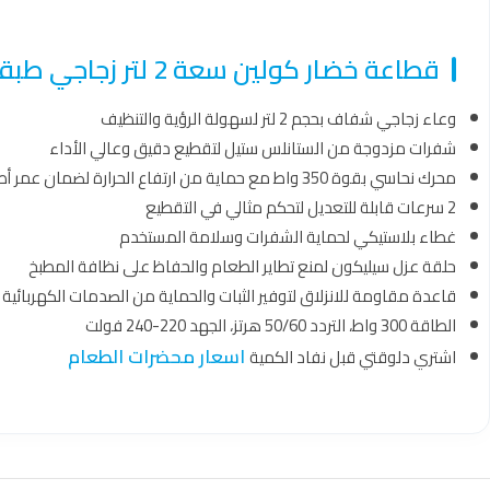
قطاعة خضار كولين سعة 2 لتر زجاجي طبقتين شفرات ستانلس ستيل 350 واط ازرق – 801109003
وعاء زجاجي شفاف بحجم 2 لتر لسهولة الرؤية والتنظيف
شفرات مزدوجة من الستانلس ستيل لتقطيع دقيق وعالي الأداء
محرك نحاسي بقوة 350 واط مع حماية من ارتفاع الحرارة لضمان عمر أطول
2 سرعات قابلة للتعديل لتحكم مثالي في التقطيع
غطاء بلاستيكي لحماية الشفرات وسلامة المستخدم
حلقة عزل سيليكون لمنع تطاير الطعام والحفاظ على نظافة المطبخ
قاعدة مقاومة للانزلاق لتوفير الثبات والحماية من الصدمات الكهربائية
الطاقة 300 واط، التردد 50/60 هرتز، الجهد 220-240 فولت
اسعار محضرات الطعام
اشتري دلوقتي قبل نفاد الكمية