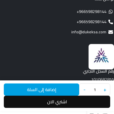
966598298144+
966598298144+
info@dukeksa.com
رقم السجل التجاري
1010682855
+
-
جميع الحقوق محفوظة لـ © 2026.
Duke
إضافة إلى السلة
اشتري الان