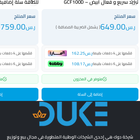
تبريد سريع و فعال ابيض – GCF100D
للطاقة سلة إضافية ابيض
سعر المنتج
سعر المنتج
759.00
649.00
ر.س
ر.س
( يشمل الضريبة المضافة )
(
ر.س
162.25
قسّمها على 4 دفعات بقيمة
قسّمها على 4 دفعات بقيمة
ر.س
108.17
قسّمها على 6 دفعات بقيمة
قسّمها على 6 دفعات بقيمة
متوفر في المخزون
مت
إضافة إلى السلة
إض
شركة دوك هي إحدي الشركات الوطنية المتطورة في مجال بيع وتوزيع