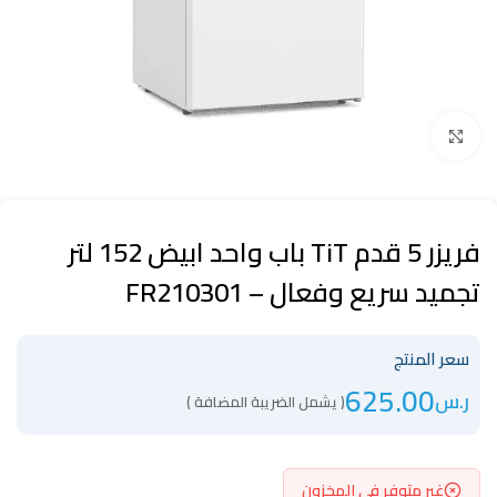
Click to enlarge
فريزر 5 قدم TiT باب واحد ابيض 152 لتر
تجميد سريع وفعال – FR210301
سعر المنتج
625.00
ر.س
( يشمل الضريبة المضافة )
غير متوفر في المخزون