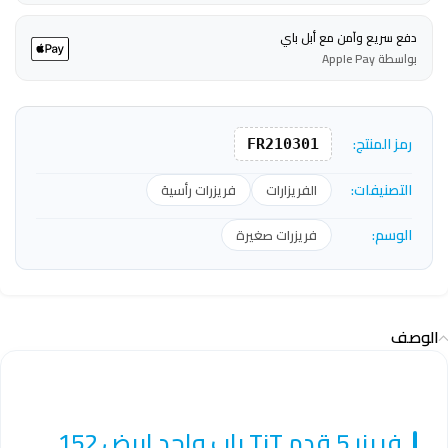
دفع سريع وآمن مع أبل باي
بواسطة Apple Pay
رمز المنتج:
FR210301
التصنيفات:
الفريزارات
فريزرات رأسية
الوسم:
فريزرات صغيرة
الوصف
فريزر 5 قدم TiT باب واحد ابيض 152