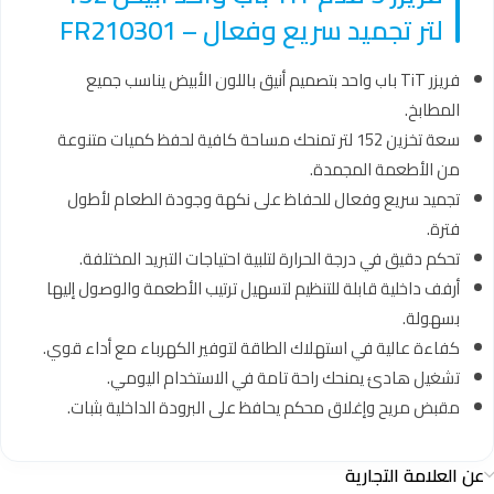
لتر تجميد سريع وفعال – FR210301
فريزر TiT باب واحد بتصميم أنيق باللون الأبيض يناسب جميع
المطابخ.
سعة تخزين 152 لتر تمنحك مساحة كافية لحفظ كميات متنوعة
من الأطعمة المجمدة.
تجميد سريع وفعال للحفاظ على نكهة وجودة الطعام لأطول
فترة.
تحكم دقيق في درجة الحرارة لتلبية احتياجات التبريد المختلفة.
أرفف داخلية قابلة للتنظيم لتسهيل ترتيب الأطعمة والوصول إليها
بسهولة.
كفاءة عالية في استهلاك الطاقة لتوفير الكهرباء مع أداء قوي.
تشغيل هادئ يمنحك راحة تامة في الاستخدام اليومي.
مقبض مريح وإغلاق محكم يحافظ على البرودة الداخلية بثبات.
عن العلامة التجارية