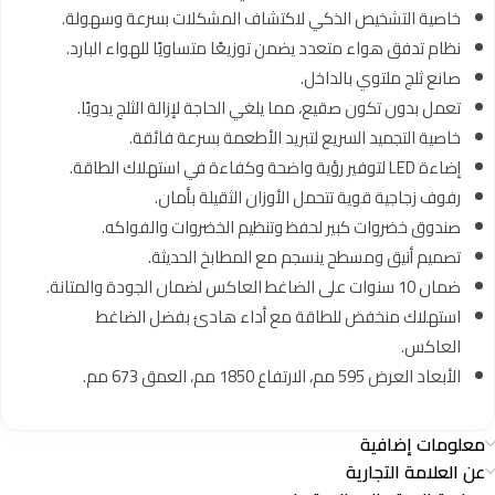
خاصية التشخيص الذكي لاكتشاف المشكلات بسرعة وسهولة.
نظام تدفق هواء متعدد يضمن توزيعًا متساويًا للهواء البارد.
صانع ثلج ملتوي بالداخل.
تعمل بدون تكون صقيع، مما يلغي الحاجة لإزالة الثلج يدويًا.
خاصية التجميد السريع لتبريد الأطعمة بسرعة فائقة.
إضاءة LED لتوفير رؤية واضحة وكفاءة في استهلاك الطاقة.
رفوف زجاجية قوية تتحمل الأوزان الثقيلة بأمان.
صندوق خضروات كبير لحفظ وتنظيم الخضروات والفواكه.
تصميم أنيق ومسطح ينسجم مع المطابخ الحديثة.
ضمان 10 سنوات على الضاغط العاكس لضمان الجودة والمتانة.
استهلاك منخفض للطاقة مع أداء هادئ بفضل الضاغط
العاكس.
الأبعاد العرض 595 مم، الارتفاع 1850 مم، العمق 673 مم.
معلومات إضافية
عن العلامة التجارية