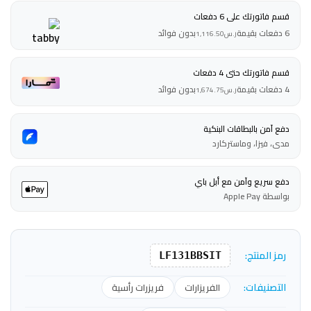
قسم فاتورتك على 6 دفعات
6 دفعات بقيمة
بدون فوائد
ر.س
1,116.50
قسم فاتورتك حتى 4 دفعات
4 دفعات بقيمة
بدون فوائد
ر.س
1,674.75
دفع آمن بالبطاقات البنكية
مدى، فيزا، وماستركارد
دفع سريع وآمن مع أبل باي
بواسطة Apple Pay
رمز المنتج:
LF131BBSIT
التصنيفات:
الفريزارات
فريزرات رأسية