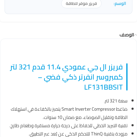
الوسم:
فريزر موفر للطاقة
الوصف
فريزر ال جي عمودي 11.4 قدم 321 لتر
كمبروسر انفرتر ذكي فضي –
LF131BBSIT
سعة 321 لتر.
ضاغط Smart Inverter Compressor يتميز بالكفاءة في استهلاك
الطاقة وتقليل الضوضاء، مع ضمان 10 سنوات.
تقنية التبريد الخطي للحفاظ على درجة حرارة مستقرة وطعام طازج.
مزودة بتقنية ThinQ للتحكم الذكي عن بُعد عبر التطبيق.