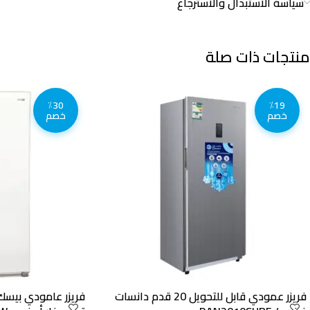
سياسة الاستبدال والاسترجاع
منتجات ذات صلة
٪30
٪19
خصم
خصم
فريزر عمودي قابل للتحويل 20 قدم دانسات