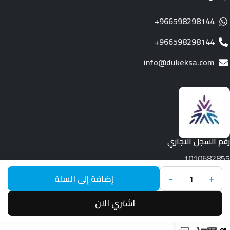
966598298144+
966598298144+
info@dukeksa.com
رقم السجل التجاري
1010682855
-
+
جميع الحقوق محفوظة لـ © 2026.
Duke
إضافة إلى السلة
اشتري الان