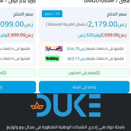
فضى / DAN2010SURF
تبريد بخار أبيض – BUFS-MT625W
سعر المنتج
سعر المنتج
٪19 خصم
,099.00
2,179.00
ر.س
ر.س
( يشمل الضريبة المضافة )
ر.س
2,699.00
ر.س
2,999.00
وفر 520 ر.س
وفر 900 ر.س
ر.س
544.75
قسّمها على 4 دفعات بقيمة
قسّمها على 4 دفعات بقيمة
ر.س
363.17
قسّمها على 6 دفعات بقيمة
قسّمها على 6 دفعات بقيمة
متوفر في المخزون
مت
إضافة إلى السلة
إض
شركة دوك هي إحدي الشركات الوطنية المتطورة في مجال بيع وتوزيع