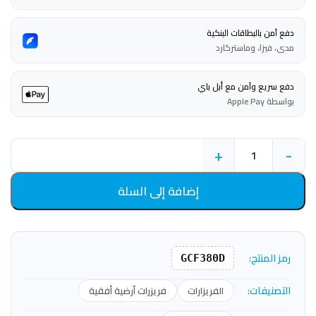
دفع آمن بالبطاقات البنكية
مدى، فيزا، وماستركارد
دفع سريع وآمن مع أبل باي
بواسطة Apple Pay
+
-
إضافة إلى السلة
رمز المنتج:
GCF380D
التصنيفات:
الفريزارات
فريزرات أرضية أفقية