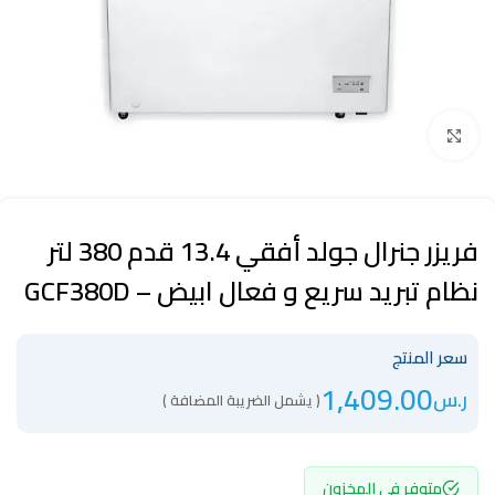
Click to enlarge
فريزر جنرال جولد أفقي 13.4 قدم 380 لتر
نظام تبريد سريع و فعال ابيض – GCF380D
سعر المنتج
1,409.00
ر.س
( يشمل الضريبة المضافة )
متوفر في المخزون