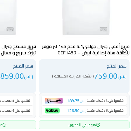
فريزر أفقي جنرال جولدي5.1 قدم 145 لتر موفر
للطاقة سلة إضافية ابيض – GCF145D
تبريد سريع و فعال ابيض 
سعر المنتج
سعر المنتج
859.00
759.00
ر.س
ر.س
( يشمل الضريبة المضافة )
(
ر.س
189.75
قسّمها على 4 دفعات بقيمة
قسّمها على 4 دفعات بقيمة
ر.س
126.50
قسّمها على 6 دفعات بقيمة
قسّمها على 6 دفعات بقيمة
متوفر في المخزون
مت