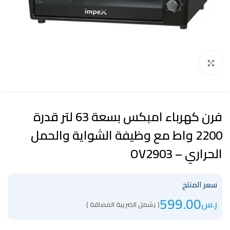
Click to enlarge
فرن كهرباء امبكس بسعة 63 لتر قدرة
2200 واط مع وظيفة الشواية والحمل
الحراري – OV2903
سعر المنتج
599.00
ر.س
( يشمل الضريبة المضافة )