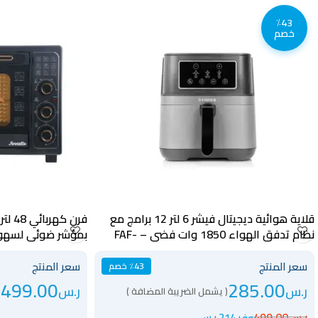
٪43
خصم
قلاية هوائية ديجيتال فيشر 6 لتر 12 برامج مع
نظام تدفق الهواء 1850 وات فضي – FAF-
بمؤشر ضوئي لسهولة ا
6L12PD
سعر المنتج
سعر المنتج
٪43 خصم
499.00
285.00
ر.س
ر.س
( يشمل الضريبة المضافة )
(
ر.س
499.00
وفر 214 ر.س