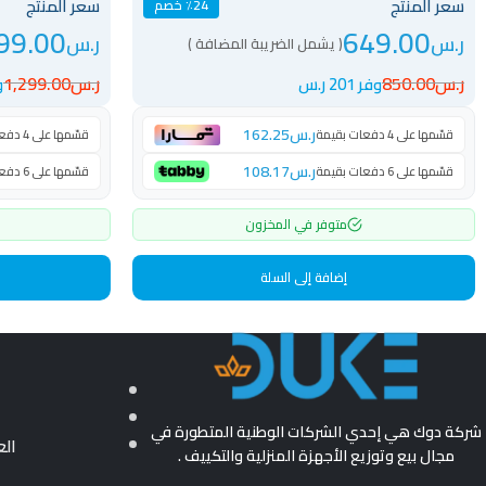
سعر المنتج
سعر المنتج
٪24 خصم
99.00
649.00
ر.س
ر.س
( يشمل الضريبة المضافة )
ر.س
850.00
ر.س
1,299.00
وفر 201 ر.س
وف
ر.س
162.25
قسّمها على 4 دفعات بقيمة
قسّمها على 4 دفعات بقيمة
ر.س
108.17
قسّمها على 6 دفعات بقيمة
قسّمها على 6 دفعات بقيمة
متوفر في المخزون
إضافة إلى السلة
شركة دوك هي إحدي الشركات الوطنية المتطورة في
ال
مجال بيع وتوزيع الأجهزة المنزلية والتكييف .