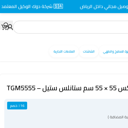
اني داخل الرياض
🇸🇦 شركة دوك الوكيل المعتمد بالسعودية
زة المطبخ والطهي
الشاشات
العلامات التجارية
٪16 خصم
ة المضافة )