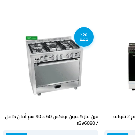
٪20
خصم
فرن غاز 5 عيون ستوف 90 × 60 سم 2 شوايه
فرن غاز 5 عيون يونكس 60 × 90 سم أمان كامل
/ s3v6080