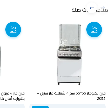
منتجات ذات صلة
٪23
٪24
خصم
خصم
فرن تكنوجاز 55*55 سم 4 شعلات غاز ستيل –
2055
بشوايه أمان كامل – 