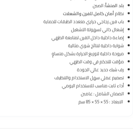
بلد المنشأ:
الصين
نظام
أمان كامل للفرن والشعلات
باب فرن زجاجي حراري متعدد الطبقات للحماية
إشعال ذاتي لسهولة التشغيل
إضاءة داخلية داخل الفرن لمتابعة الطهي
شواية داخلية لنتائج شوي مثالية
مروحة داخلية لتوزيع الحرارة بشكل متساوٍ
مؤقت للتحكم في وقت الطهي
رف شبك حديد عالي الجودة
تصميم عملي سهل الاستخدام والتنظيف
أداء ثابت مناسب للاستخدام اليومي
الضمان الشامل : عامين
الابعاد : 55 × 55 × 85 سم