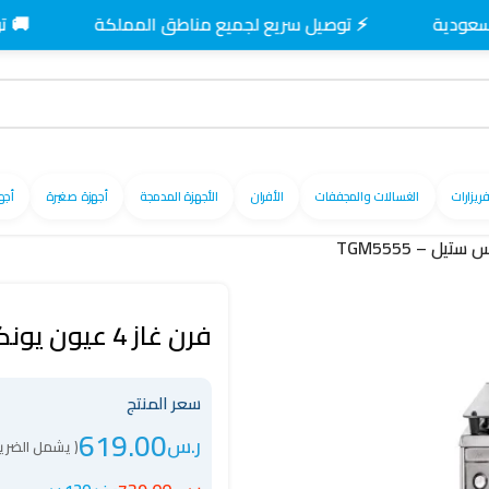
⚡ توصيل سريع لجميع مناطق المملكة
🚚 توصيل مج
فريزارات
الغسالات والمجففات
الأفران
الأجهزة المدمجة
أجهزة صغيرة
أجه
فرن غاز 4 عيون يونكس 55 × 55 سم ستانلس ستيل – TGM5555
سعر المنتج
619.00
ر.س
( يشمل الضريب