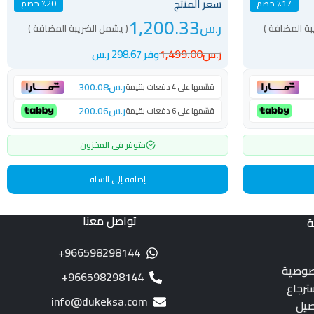
سعر المنتج
٪17 خصم
٪20 خصم
1,200.33
ر.س
بة المضافة )
( يشمل الضريبة المضافة )
ر.س
1,499.00
وفر 298.67 ر.س
ر.س
300.08
قسّمها على 4 دفعات بقيمة
ر.س
200.06
قسّمها على 6 دفعات بقيمة
متوفر في المخزون
إضافة إلى السلة
تواصل معنا
ة
966598298144+
صوصية
966598298144+
ترجاع
info@dukeksa.com
صيل