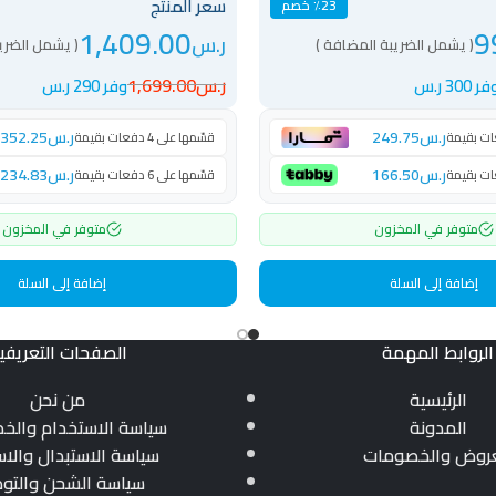
سعر المنتج
٪23 خصم
1,409.00
9
ر.س
( يشمل الضريبة المضافة )
( يشمل الضري
ر.س
1,699.00
ر 300 ر.س
وفر 290 ر.س
ر.س
249.75
ر.س
352.25
قسّمها على 4 دفعات بقيمة
ر.س
166.50
ر.س
234.83
قسّمها على 6 دفعات بقيمة
متوفر في المخزون
متوفر في المخزون
إضافة إلى السلة
إضافة إلى السلة
الروابط المهمة
الصفحات التعريفي
الرئيسية
من نحن
المدونة
سياسة الاستخدام والخ
عروض والخصومات
سياسة الاستبدال والاس
سياسة الشحن والتو