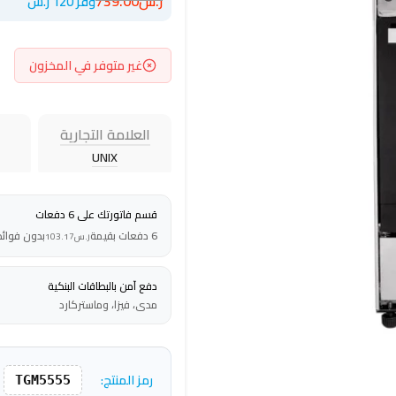
ر.س
739.00
وفر 120 ر.س
غير متوفر في المخزون
العلامة التجارية
UNIX
قسم فاتورتك على 6 دفعات
6 دفعات بقيمة
بدون فوائد
ر.س
103.17
دفع آمن بالبطاقات البنكية
مدى، فيزا، وماستركارد
رمز المنتج:
TGM5555