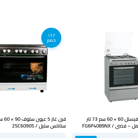
٪17
خصم
فرن غاز 4 عيون فيستل 60 × 60 سم 73 لتر
فضى / FG6P4089NX
ستانلس ستيل / 2SC6090S