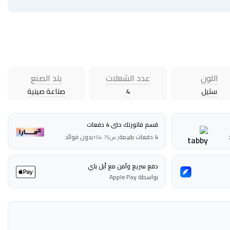
اللون
عدد الشعلات
بلد الصنع
ستيل
4
صناعة صينية
قسم فاتورتك حتى 4 دفعات
4 دفعات بقيمة
بدون فوائد
ر.س
154.75
دفع سريع وآمن مع أبل باي
بواسطة Apple Pay