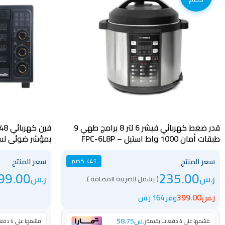
قدر ضغط كهربائي فيشر 6 لتر 8 برامج طهي 9
طبقات أمان 1000 واط استيل – FPC-6L8P
بمؤشر ضوئي لسهول
سعر المنتج
سعر المنتج
٪41 خصم
99.00
235.00
ر.س
ر.س
( يشمل الضريبة المضافة )
ر.س
399.00
وفر 164 ر.س
ر.س
58.75
قسّمها على 4 دفعات بقيمة
قسّمها على 4 دفعات بقيمة