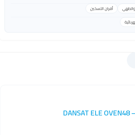
والطهي
أفران التسخين
بائية