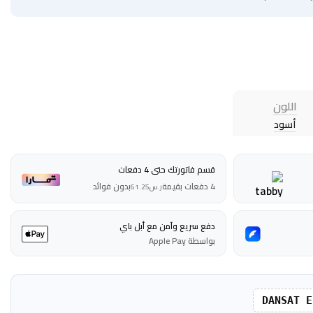
اللون
أسود
قسم فاتورتك حتى 4 دفعات
4 دفعات بقيمة
بدون فوائد
ر.س
61.25
دفع سريع وآمن مع أبل باي
بواسطة Apple Pay
DANSAT E