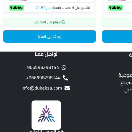
ر.س
21.50
قسّمها على 6 دفعات بقيمة
متوفر في المخزون
إضافة إلى السلة
تواصل معنا
ة
966598298144+
صوصية
966598298144+
ترجاع
info@dukeksa.com
صيل
رقم السجل التجاري