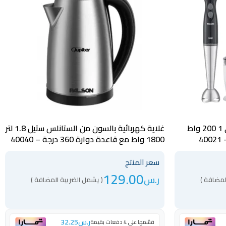
خلاط يدوي كهربائي بالسون 3 في 1 200 واط
غلاية كهربائية بالسون من الستانلس ستيل 1.8 لتر
4
1800 واط مع قاعدة دوارة 360 درجة – 40040
سعر المنتج
129.00
ر.س
لمضافة )
( يشمل الضريبة المضافة )
ر.س
32.25
قسّمها على 4 دفعات بقيمة