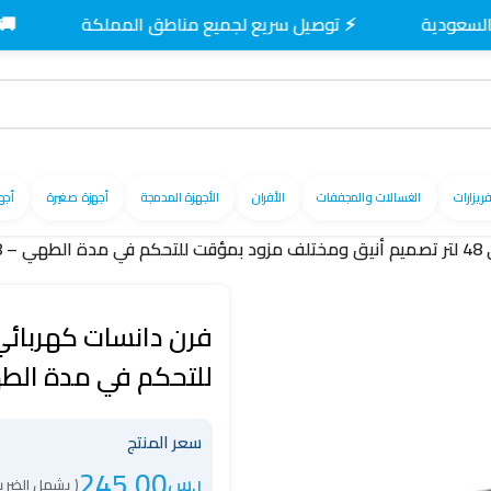
⚡ توصيل سريع لجميع مناطق المملكة
🚚 توصيل 
فريزارات
الغسالات والمجففات
الأفران
الأجهزة المدمجة
أجهزة صغيرة
أجه
DANSA
للتحكم في مدة الطهي – E OVEN48
سعر المنتج
245.00
ر.س
( يشمل الضريب