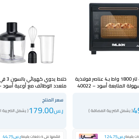
فرن كهربائي 48 لتر 1800 واط بـ4 عناصر فولاذية
ة المتابعة أسود – 40022
متعدد الوظائف مع أوعية أسود – 0021
سعر المنتج
179.00
4
ر.س
( يشمل الضريبة المضافة )
( يشمل الضريبة ا
ر.س
124.75
ر.س
44.75
قسّمها على 4 دفعات بقيمة