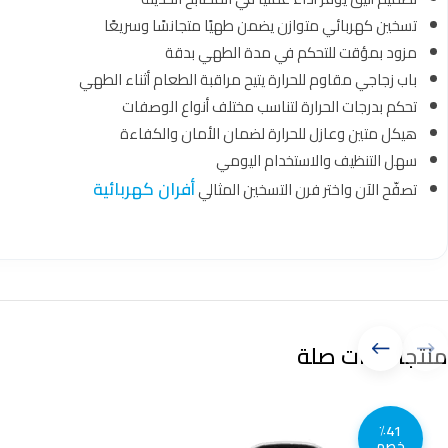
تسخين كهربائي متوازن يضمن طهيًا متجانسًا وسريعًا
مزود بمؤقت للتحكم في مدة الطهي بدقة
باب زجاجي مقاوم للحرارة يتيح مراقبة الطعام أثناء الطهي
تحكم بدرجات الحرارة لتناسب مختلف أنواع الوصفات
هيكل متين وعازل للحرارة لضمان الأمان والكفاءة
سهل التنظيف والاستخدام اليومي
أفران كهربائية
تصفّح الآن واختر فرن التسخين المثالي
منتجات ذات صلة
٪41
خصم