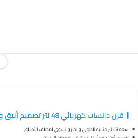
فرن دانسات كهربائي 48 لتر تصميم أنيق ومختلف مزود بمؤقت للتحكم في مدة الطهي – DANSAT ELE OVEN48
سعة 48 لتر مثالية للطهي والخبز والشوي لمختلف الأطباق
تصميم أنيق يوفر أداءً عمليًا في المطابخ الحديثة