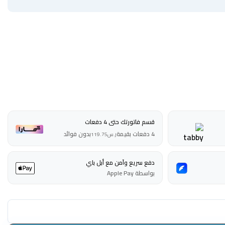
قسم فاتورتك حتى 4 دفعات
4 دفعات بقيمة
بدون فوائد
ر.س
119.75
دفع سريع وآمن مع أبل باي
بواسطة Apple Pay