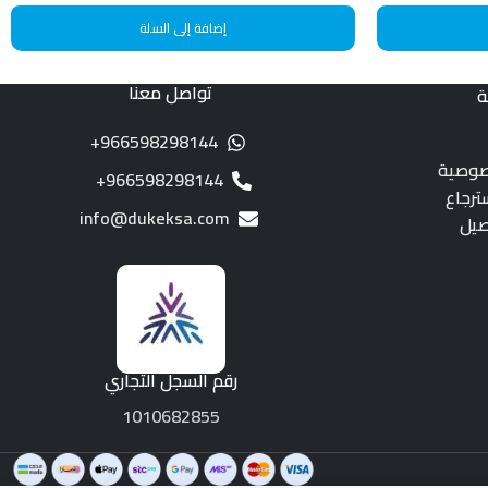
إضافة إلى السلة
تواصل معنا
ة
966598298144+
صوصية
966598298144+
ترجاع
info@dukeksa.com
صيل
رقم السجل التجاري
1010682855