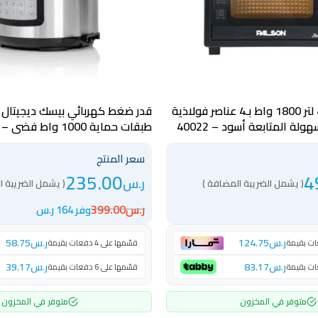
فرن كهربائي 48 لتر 1800 واط بـ4 عناصر فولاذية
ة المتابعة أسود – 40022
طبقات حماية 1000 واط فضي – BPC-6L8P
سعر المنتج
235.00
4
ر.س
( يشمل الضريبة المضافة )
( يشمل الضريبة ا
ر.س
399.00
وفر 164 ر.س
ر.س
124.75
ر.س
58.75
قسّمها على 4 دفعات بقيمة
ر.س
83.17
ر.س
39.17
قسّمها على 6 دفعات بقيمة
متوفر في المخزون
متوفر في المخزون