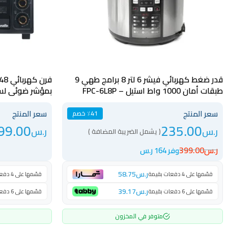
قدر ضغط كهربائي فيشر 6 لتر 8 برامج طهي 9
طبقات أمان 1000 واط استيل – FPC-6L8P
بمؤشر ضوئي لسهول
سعر المنتج
سعر المنتج
٪41 خصم
99.00
235.00
ر.س
ر.س
( يشمل الضريبة المضافة )
ر.س
399.00
وفر 164 ر.س
ر.س
58.75
قسّمها على 4 دفعات بقيمة
قسّمها على 4 دفعات بقيمة
ر.س
39.17
قسّمها على 6 دفعات بقيمة
قسّمها على 6 دفعات بقيمة
متوفر في المخزون