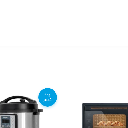
٪41
خصم