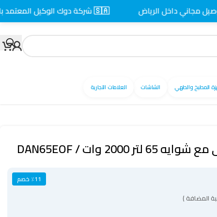
ني داخل الرياض
🇸🇦 شركة دوك الوكيل المعتمد بالسعودية
زة المطبخ والطهي
الشاشات
العلامات التجارية
 2000 وات / DAN65EOF
٪11 خصم
ة المضافة )