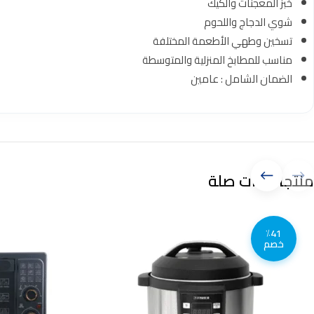
خبز المعجنات والكيك
شوي الدجاج واللحوم
تسخين وطهي الأطعمة المختلفة
مناسب للمطابخ المنزلية والمتوسطة
الضمان الشامل : عامين
منتجات ذات صلة
٪41
خصم