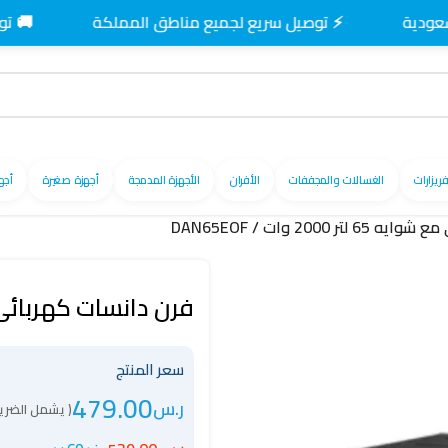
⚡ توصيل سريع لجميع مناطق المملكة
🚚 توصيل مجا
فريزارات
الغسالات والمجففات
الأفران
الأجهزة المدمجة
أجهزة صغيرة
أجه
 2000 وات / DAN65EOF
فرن دانسات كهربائى مع شوايه 65 لتر
سعر المنتج
479.00
ر.س
( يشمل الضريب