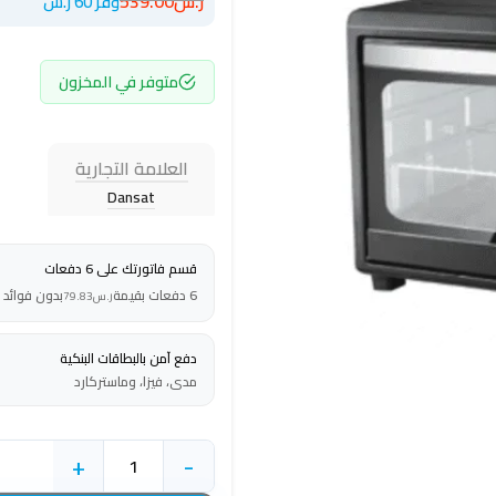
ر.س
539.00
وفر 60 ر.س
متوفر في المخزون
العلامة التجارية
Dansat
قسم فاتورتك على 6 دفعات
6 دفعات بقيمة
بدون فوائد
ر.س
79.83
دفع آمن بالبطاقات البنكية
مدى، فيزا، وماستركارد
+
-