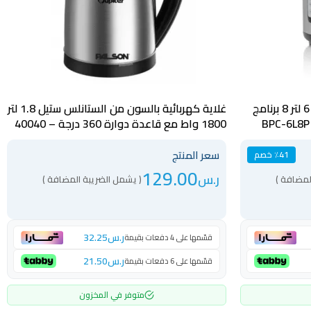
قدر ضغط كهربائي بيسك ديجيتال 6 لتر 8 برنامج
غلاية كهربائية بالسون من الستانلس ستيل 1.8 لتر
1800 واط مع قاعدة دوارة 360 درجة – 40040
سعر المنتج
٪41 خصم
129.00
ر.س
لمضافة )
( يشمل الضريبة المضافة )
ر.س
32.25
قسّمها على 4 دفعات بقيمة
ر.س
21.50
قسّمها على 6 دفعات بقيمة
متوفر في المخزون