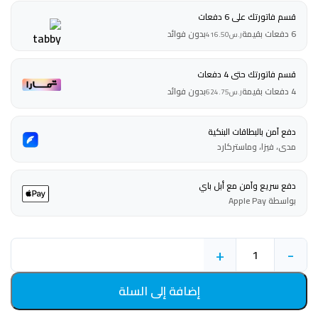
قسم فاتورتك على 6 دفعات
6 دفعات بقيمة
بدون فوائد
ر.س
416.50
قسم فاتورتك حتى 4 دفعات
4 دفعات بقيمة
بدون فوائد
ر.س
624.75
دفع آمن بالبطاقات البنكية
مدى، فيزا، وماستركارد
دفع سريع وآمن مع أبل باي
بواسطة Apple Pay
+
-
إضافة إلى السلة