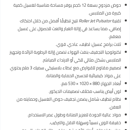
حوض مزدوج بسعة 12 كجم يوفر مساحة مناسبة لغسيل كمية
كبيرة من الملابس.
تقنية
Roller Jet Pulsator
تتيح تنظيفًا أفضل من خلال احتكاك
إضافي، مما يساعد في إزالة الغبار والعث للحصول على غسيل
معقم.
ثلاث برامج غسيل: لطيف، عادي، قوي.
تكنولوجيا التجفيف بنفث الهواء تضمن إزالة الرطوبة الزائدة وتجهيز
الملابس بشكل مثالي للكي أو الارتداء المباشر.
تصميم مقاوم للقوارض مع غطاء بلاستيكي سميك 3 ملم يحتوي
على مواد كيميائية لتحسين الحماية والمتانة.
أبعاد الجهاز: 880 × 1020 × 530 مم.
لون أبيض يناسب مختلف تصميمات الديكور.
نظام تنظيف شامل يضمن تجفيف حوض الغسيل وحمايته من
العفن.
مواد عالية الجودة لتعزيز المتانة وطول عمر الاستخدام.
خفيفة الوزن نسبياً وسهلة النقل والتركيب.