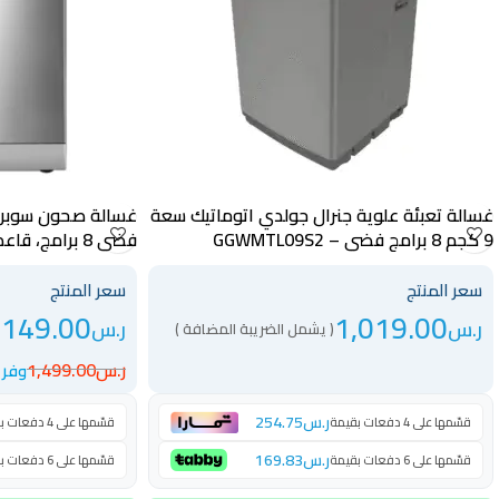
غسالة تعبئة علوية جنرال جولدي اتوماتيك سعة
9 كجم 8 برامج فضي – GGWMTL09S2
فضي 8 برامج،
الأطفال تركي – KSGDW1606
سعر المنتج
سعر المنتج
,149.00
1,019.00
ر.س
ر.س
( يشمل الضريبة المضافة )
ر.س
1,499.00
وفر 350 ر.س
ر.س
254.75
قسّمها على 4 دفعات بقيمة
قسّمها على 4 دفعات بقيمة
ر.س
169.83
قسّمها على 6 دفعات بقيمة
قسّمها على 6 دفعات بقيمة