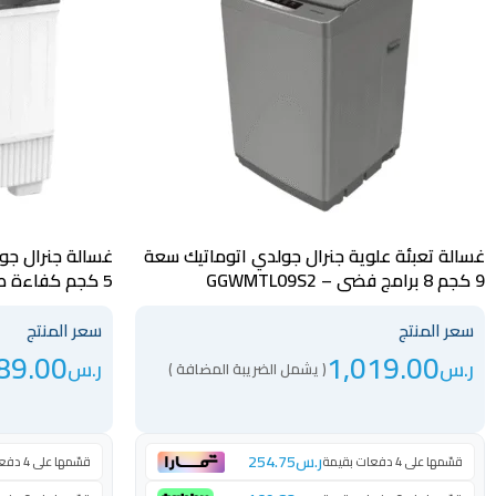
غسالة تعبئة علوية جنرال جولدي اتوماتيك سعة
9 كجم 8 برامج فضي – GGWMTL09S2
5 كجم كفاءة ط
GGWMTT09WB
سعر المنتج
سعر المنتج
89.00
1,019.00
ر.س
ر.س
( يشمل الضريبة المضافة )
ر.س
254.75
قسّمها على 4 دفعات بقيمة
قسّمها على 4 دفعات بقيمة