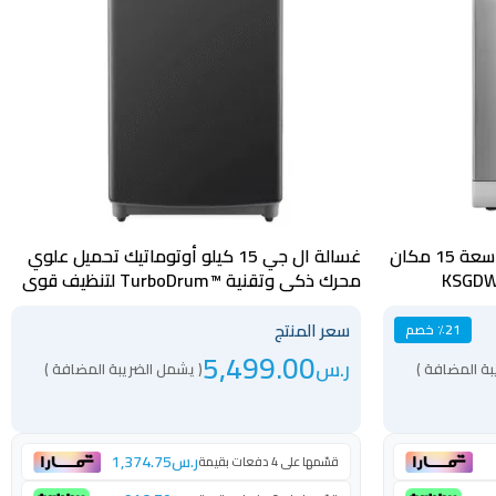
غسالة مواعين سوبر جنرال دورين سعة 15 مكان
غسالة ال جي 15 كيلو أوتوماتيك تحميل علوي
محرك ذكي وتقنية ™TurboDrum لتنظيف قوي
أسود – WTV15BNDA
سعر المنتج
٪21 خصم
5,499.00
ر.س
بة المضافة )
( يشمل الضريبة المضافة )
ر.س
1,374.75
قسّمها على 4 دفعات بقيمة