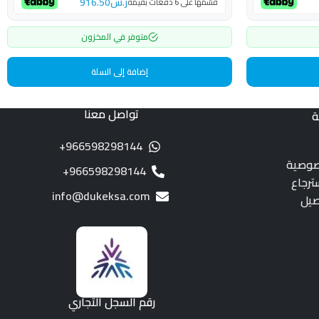
ر.س
916.50
قسّمها على 6 دفعات بقيمة
متوفر في المخزون
إضافة إلى السلة
تواصل معنا
ة
966598298144+
صوصية
966598298144+
ترجاع
info@dukeksa.com
صيل
رقم السجل التجاري