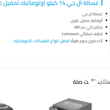
غسالة ال جي 14 كيلو اوتوماتيك تحميل علوي تنظيف استثنائي تحكم ذكي أبيض – WTS14HHWK
غسالة ال جي
أتوماتيك تحميل علوي
تحكم ذكي عبر WiFi
تنظيف استثنائي turbowash
افضل انواع الغسالات الاتوماتيك
أداء قوي يدوم طويلًا
منتجات ذات صلة