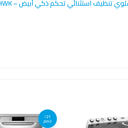
٪21
خصم