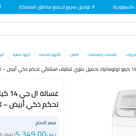
⚡ توصيل سريع لجميع مناطق المملكة
🚚 توص
فريزارات
الغسالات والمجففات
الأفران
الأجهزة المدمجة
أجهزة صغيرة
أجه
غسال
تحكم ذكي أبيض – WTS14HHWK
سعر المنتج
5,349.00
ر.س
( يشمل ال