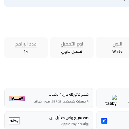
اللون
نوع التحميل
عدد البرامج
White
تحميل علوي
14
قسم فاتورتك حتى 4 دفعات
4 دفعات بقيمة
بدون فوائد
ر.س
1,337.25
دفع سريع وآمن مع أبل باي
بواسطة Apple Pay