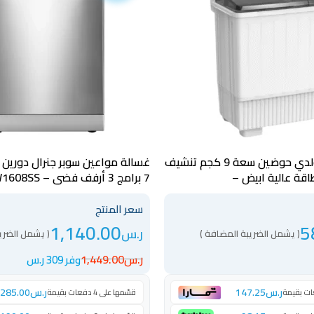
غسالة جنرال جولدي حوضين سعة 9 كجم تنشيف
اقة عالية ابيض –
7 برامج 3 أرفف فضي – KSGDW1608SS
سعر المنتج
1,140.00
5
ر.س
( يشمل الضريبة المضافة )
( يشمل الضري
ر.س
1,449.00
وفر 309 ر.س
ر.س
147.25
ر.س
285.00
قسّمها على 4 دفعات بقيمة