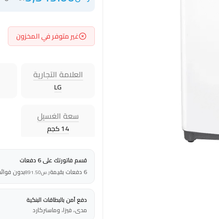
غير متوفر في المخزون
العلامة التجارية
LG
سعة الغسيل
14 كجم
قسم فاتورتك على 6 دفعات
6 دفعات بقيمة
بدون فوائد
ر.س
891.50
دفع آمن بالبطاقات البنكية
مدى، فيزا، وماستركارد