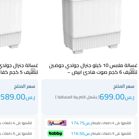
غسالة ملابس 10 كيلو جنرال جولدي حوضين
تنشيف 6 كجم صوت هادئ ابيض –
تنشيف 5 كجم
GGWMTT09WB
GGWMTT10WB
سعر المنتج
سعر المنتج
589.00
699.00
ر.س
ر.س
( يشمل الضريبة المضافة )
(
ر.س
174.75
قسّمها على 4 دفعات بقيمة
قسّمها على 4 دفعات بقيمة
ر.س
116.50
قسّمها على 6 دفعات بقيمة
قسّمها على 6 دفعات بقيمة