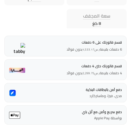
سعة المجفف
8 كغ
قسم فاتورتك على 6 دفعات
6 دفعات بقيمة
بدون فوائد
ر.س
1,533.17
قسم فاتورتك حتى 4 دفعات
4 دفعات بقيمة
بدون فوائد
ر.س
2,299.75
دفع آمن بالبطاقات البنكية
مدى، فيزا، وماستركارد
دفع سريع وآمن مع أبل باي
بواسطة Apple Pay