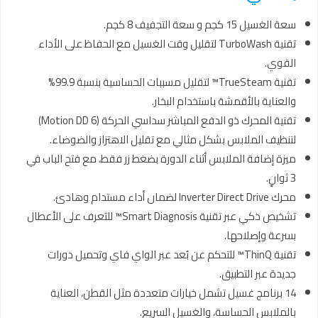
سعة الغسيل 15 كجم و سعة التجفيف 8 كجم.
تقنية TurboWash لتقليل وقت الغسيل مع الحفاظ على الأداء
القوي.
تقنية TrueSteam™ لتقليل مسببات الحساسية بنسبة 99.9%
والعناية بالأقمشة باستخدام البخار.
تقنية المحرك ذو الدفع المباشر سداسي الحركة (6 Motion DD)
لتنظيف الملابس بشكل مثالي مع تقليل الاهتزاز والضوضاء.
ميزة إضافة الملابس أثناء الدورة بضغط زر فقط، مع فتح الباب في
3 ثوانٍ.
محرك Inverter Direct Drive لضمان أداء مستدام وهادئ.
تشخيص ذكي عبر تقنية Smart Diagnosis™ للتعرف على الأعطال
بسرعة وإصلاحها.
تقنية ThinQ™ للتحكم عن بُعد عبر الواي فاي وتحميل دورات
جديدة عبر التطبيق.
14 برنامج غسيل تشمل خيارات متعددة مثل القطن، العناية
بالملابس الحساسة، والغسيل السريع.