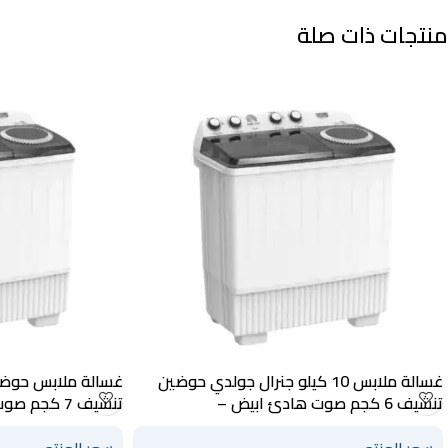
منتجات ذات صلة
غسالة ملابس 10 كيلو جنرال جولدي حوضين
تنشيف 6 كجم صوت هادئ ابيض –
تنشيف 7 كجم
GGWMTT12WB
GGWMTT10WB