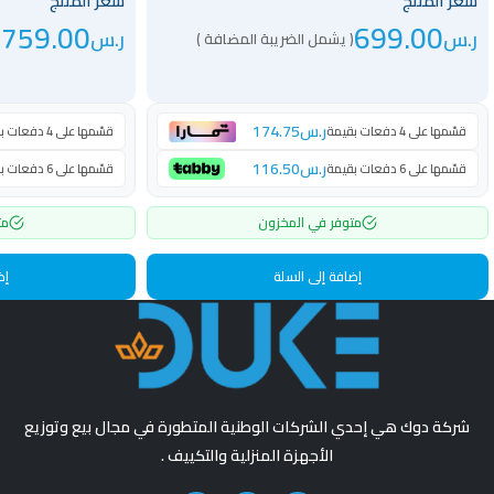
سعر المنتج
سعر المنتج
759.00
699.00
ر.س
ر.س
( يشمل الضريبة المضافة )
(
ر.س
174.75
قسّمها على 4 دفعات بقيمة
قسّمها على 4 دفعات بقيمة
ر.س
116.50
قسّمها على 6 دفعات بقيمة
قسّمها على 6 دفعات بقيمة
متوفر في المخزون
مت
إضافة إلى السلة
إض
شركة دوك هي إحدي الشركات الوطنية المتطورة في مجال بيع وتوزيع
الأجهزة المنزلية والتكييف .