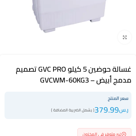
Click to enlarge
غسالة حوضين 5 كيلو GVC PRO تصميم
مدمج أبيض – GVCWM-60KG3
سعر المنتج
379.99
ر.س
( يشمل الضريبة المضافة )
غير متوفر في المخزون