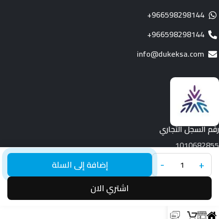
966598298144+
966598298144+
info@dukeksa.com
رقم السجل التجاري
1010682855
-
+
جميع الحقوق محفوظة لـ © 2026.
Duke
إضافة إلى السلة
اشتري الان