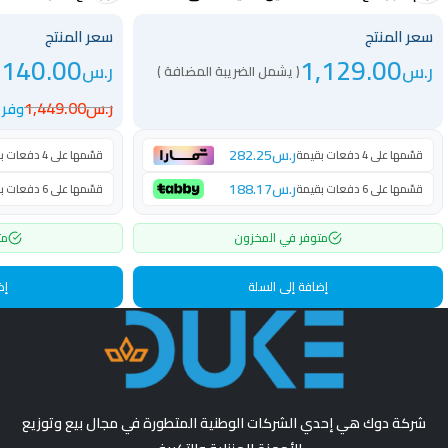
GGWMTL11S2
سعر المنتج
سعر المنتج
,140.00
1,129.00
ر.س
ر.س
( يشمل الضريبة المضافة )
ر.س
1,449.00
وفر 309 ر.س
ر.س
282.25
قسّمها على 4 دفعات بقيمة
قسّمها على 4 دفعات بقيمة
ر.س
188.17
قسّمها على 6 دفعات بقيمة
قسّمها على 6 دفعات بقيمة
متوفر في المخزون
مت
إضافة إلى السلة
إض
شركة دوك هي إحدي الشركات الوطنية المتطورة في مجال بيع وتوزيع