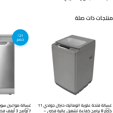
منتجات ذات صلة
٪21
خصم
غسالة فتحة علوية اتوماتيك حنرال جولدي 11
كجم 8 برامج كفاءة تشغيل عالية فضي –
7 برامج 3 أرفف فضي – KSGDW1608SS