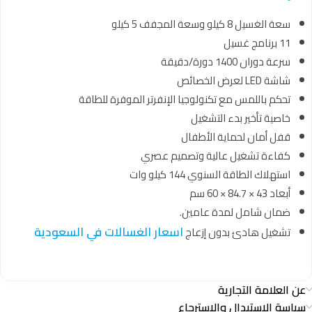
سعة الغسيل 8 كيلو وسعة المجفف 5 كيلو
11 برنامج غسيل
سرعة دوران 1400 دورة/دقيقة
شاشة LED لعرض الخصائص
تحكم باللمس مع تكنولوجيا الإنفرتر الموفرة للطاقة
خاصية تأخير بدء التشغيل
قفل أمان لحماية الأطفال
كفاءة تشغيل عالية وتصميم عصري
استهلاك الطاقة السنوي 144 كيلو وات
أبعاد 43 × 84.7 × 60 سم
ضمان شامل لمدة عامين.
اسعار الغسالات في السعودية
تشغيل هادئ بدون إزعاج
عن العلامة التجارية
سياسة الاستبدال والاسترجاع