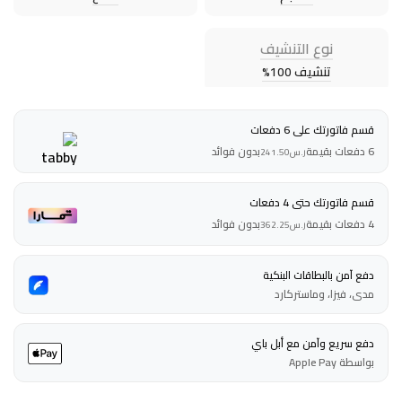
نوع التنشيف
تنشيف 100%
قسم فاتورتك على 6 دفعات
6 دفعات بقيمة
بدون فوائد
ر.س
241.50
قسم فاتورتك حتى 4 دفعات
4 دفعات بقيمة
بدون فوائد
ر.س
362.25
دفع آمن بالبطاقات البنكية
مدى، فيزا، وماستركارد
دفع سريع وآمن مع أبل باي
بواسطة Apple Pay