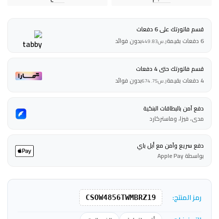
قسم فاتورتك على 6 دفعات
6 دفعات بقيمة
بدون فوائد
ر.س
449.83
قسم فاتورتك حتى 4 دفعات
4 دفعات بقيمة
بدون فوائد
ر.س
674.75
دفع آمن بالبطاقات البنكية
مدى، فيزا، وماستركارد
دفع سريع وآمن مع أبل باي
بواسطة Apple Pay
رمز المنتج:
CSOW4856TWMBRZ19