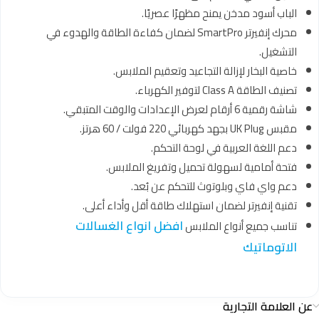
الباب أسود مدخن يمنح مظهرًا عصريًا.
محرك إنفيرتر SmartPro لضمان كفاءة الطاقة والهدوء في
التشغيل.
خاصية البخار لإزالة التجاعيد وتعقيم الملابس.
تصنيف الطاقة Class A لتوفير الكهرباء.
شاشة رقمية 6 أرقام لعرض الإعدادات والوقت المتبقي.
مقبس UK Plug بجهد كهربائي 220 فولت / 60 هرتز.
دعم اللغة العربية في لوحة التحكم.
فتحة أمامية لسهولة تحميل وتفريغ الملابس.
دعم واي فاي وبلوتوث للتحكم عن بُعد.
تقنية إنفيرتر لضمان استهلاك طاقة أقل وأداء أعلى.
افضل انواع الغسالات
تناسب جميع أنواع الملابس
الاتوماتيك
عن العلامة التجارية