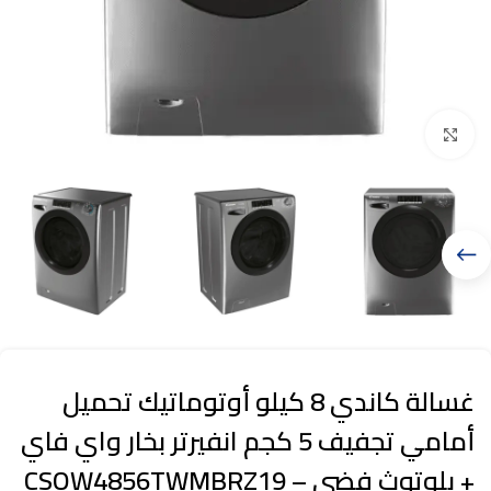
Click to enlarge
غسالة كاندي 8 كيلو أوتوماتيك تحميل
أمامي تجفيف 5 كجم انفيرتر بخار واي فاي
+ بلوتوث فضي – CSOW4856TWMBRZ19