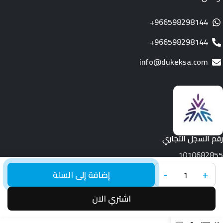
966598298144+
966598298144+
info@dukeksa.com
رقم السجل التجاري
1010682855
-
+
جميع الحقوق محفوظة لـ © 2026.
Duke
إضافة إلى السلة
اشتري الان