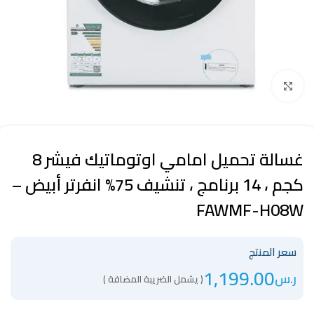
Click to enlarge
غسالة تحميل امامي اوتوماتيك فيشر 8
كجم ، 14 برنامج ، تنشيف 75% انفرتر أبيض –
FAWMF-H08W
سعر المنتج
1,199.00
ر.س
( يشمل الضريبة المضافة )