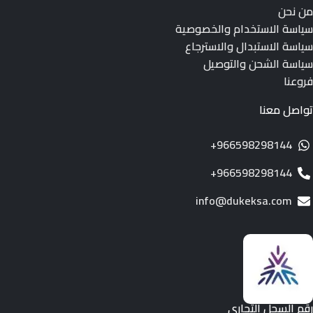
من نحن
سياسة الاستخدام والخصوصية
سياسة الاستبدال والاسترجاع
سياسة الشحن والتوصيل
فروعنا
تواصل معنا
966598298144+
966598298144+
info@dukeksa.com
رقم السجل التجاري