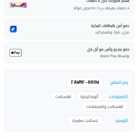
قسم فاتورتك حتى 4 دفعات
4 دفعات بقيمة
بدون فوائد
ر.س
299.75
دفع آمن بالبطاقات البنكية
مدى، فيزا، وماستركارد
دفع سريع وآمن مع أبل باي
بواسطة Apple Pay
رمز المنتج:
FAWMF-H08W
التصنيفات:
أتوماتيكية
الغسالات
الغسالات والمجففات
الوسم:
غسالات صغيرة