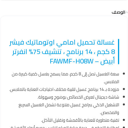
الوصف
غسالة تحميل امامي اوتوماتيك فيشر
8 كجم ، 14 برنامج ، تنشيف 75% انفرتر
أبيض – FAWMF-H08W
سعة الغسيل تصل إلى 8 كجم، مما يسمح بغسل كمية كبيرة من
الملابس.
مزودة بـ 14 برنامج غسيل لتلبية مختلف احتياجات العناية بالملابس.
شاشة ديجيتال لعرض الخصائص بوضوح وسهولة.
التشغيل الذكي ببرامج غسيل متنوعة تشمل الغسيل السريع
والمخصص.
تقنية متطورة للعناية بالأقمشة وتقليل التآكل.
إمكانية التحكم في درجة حرارة المياه لتناسب جميع أنواع الأقمشة.