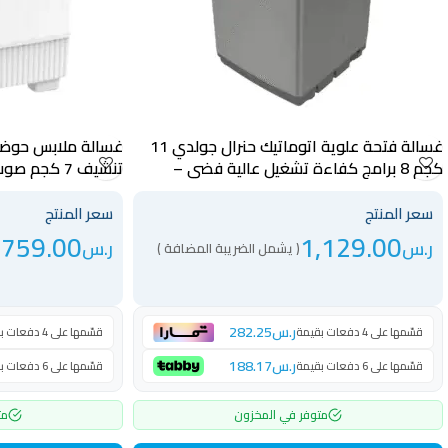
غسالة فتحة علوية اتوماتيك حنرال جولدي 11
كجم 8 برامج كفاءة تشغيل عالية فضي –
تنشيف 7 كجم
GGWMTT12WB
GGWMTL11S2
سعر المنتج
سعر المنتج
759.00
1,129.00
ر.س
ر.س
( يشمل الضريبة المضافة )
(
ر.س
282.25
قسّمها على 4 دفعات بقيمة
قسّمها على 4 دفعات بقيمة
ر.س
188.17
قسّمها على 6 دفعات بقيمة
قسّمها على 6 دفعات بقيمة
متوفر في المخزون
مت