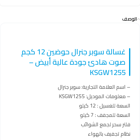
الوصف
غسالة سوبر جنرال حوضين 12 كجم
صوت هادئ جودة عالية أبيض –
KSGW1255
– اسم العلامة التجارية: ‎سوبر جنرال
– معلومات الموديل: ‎KSGW1255
السعة للغسيل : 12 كيلو
السعة للمجفف : 7 كيلو
فلتر سحر لجمع الشوائب
نظام تجفيف بالهواء