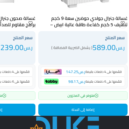
غسالة جنرال جولدي حوضين سعة 9 كجم
تنشيف 5 كجم كفاءة طاقة عالية ابيض –
برامج مقاوم للصدأ
GGDW1406S
GGWMTT09WB
سعر المنتج
سعر المنتج
,239.00
589.00
ر.س
ر.س
( يشمل الضريبة المضافة )
ر.س
147.25
قسّمها على 4 دفعات بقيمة
قسّمها على 4 دفعات بقيمة
ر.س
98.17
قسّمها على 6 دفعات بقيمة
قسّمها على 6 دفعات بقيمة
متوفر في المخزون
مت
إضافة إلى السلة
إض