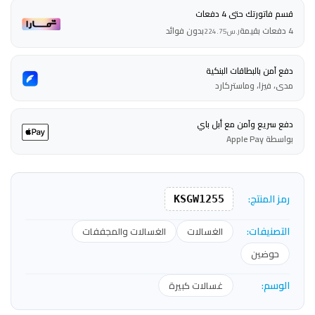
قسم فاتورتك حتى 4 دفعات
4 دفعات بقيمة
بدون فوائد
ر.س
224.75
دفع آمن بالبطاقات البنكية
مدى، فيزا، وماستركارد
دفع سريع وآمن مع أبل باي
بواسطة Apple Pay
رمز المنتج:
KSGW1255
التصنيفات:
الغسالات
الغسالات والمجففات
حوضين
الوسم:
غسالات كبيرة