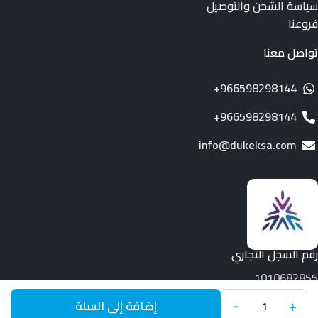
سياسة الشحن والتوصيل
فروعنا
تواصل معنا
966598298144+
966598298144+
info@dukeksa.com
رقم السجل التجاري
1010682855
-
+
جميع الحقوق محفوظة لـ © 2026.
Duke
إضافة إلى السلة