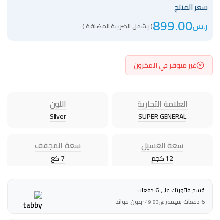
سعر المنتج
899.00
ر.س
( يشمل الضريبة المضافة )
غير متوفر في المخزون
العلامة التجارية
اللون
Silver
SUPER GENERAL
سعة الغسيل
سعة المجفف
12 كجم
7 كغ
قسم فاتورتك على 6 دفعات
6 دفعات بقيمة
بدون فوائد
ر.س
149.83