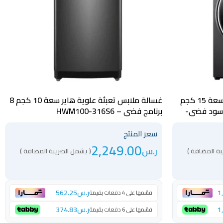
غسالة ملابس فتحة امامية هاير سعة 15 كجم
غسالة ملابس تعبئة علوية هاير سعة 10 كجم 8
 انفرتر أسود فضي-
برنامج فضي – HWM100-316S6
سعر المنتج
2,249.00
ر.س
بة المضافة )
( يشمل الضريبة المضافة )
1
ر.س
562.25
قسّمها على 4 دفعات بقيمة
1
ر.س
374.83
قسّمها على 6 دفعات بقيمة