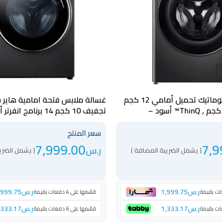
غسالة ال جي اتوماتيك تحميل أمامي 12 كجم
تنشيف 100% 8 كجم , ThinQ™ أسود –
تجفيف 10 كجم 14 برنامج
HWD150-BP14986ES8
سعر المنتج
7,999.00
7,9
ر.س
( يشمل الضريبة المضافة )
( يشمل الضري
ر.س
1,999.75
ر.س
,999.75
قسّمها على 4 دفعات بقيمة
ر.س
1,333.17
ر.س
,333.17
قسّمها على 6 دفعات بقيمة