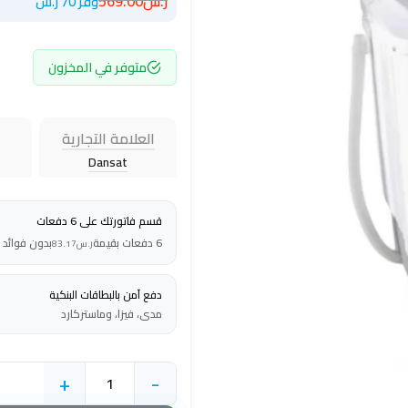
ر.س
569.00
وفر 70 ر.س
متوفر في المخزون
العلامة التجارية
Dansat
قسم فاتورتك على 6 دفعات
6 دفعات بقيمة
بدون فوائد
ر.س
83.17
دفع آمن بالبطاقات البنكية
مدى، فيزا، وماستركارد
+
-