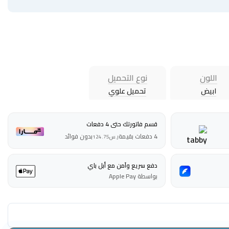
اللون
نوع التحميل
ابيض
تحميل علوي
قسم فاتورتك حتى 4 دفعات
4 دفعات بقيمة
بدون فوائد
ر.س
124.75
دفع سريع وآمن مع أبل باي
بواسطة Apple Pay