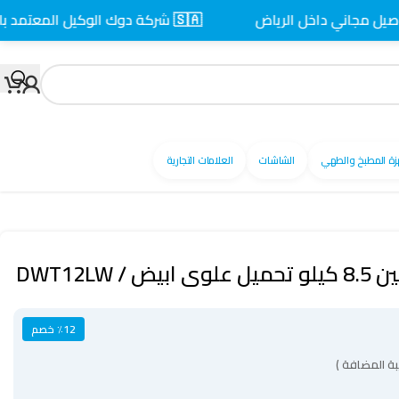
ني داخل الرياض
🇸🇦 شركة دوك الوكيل المعتمد بالسعودية
زة المطبخ والطهي
الشاشات
العلامات التجارية
DWT12LW
٪12 خصم
ة المضافة )