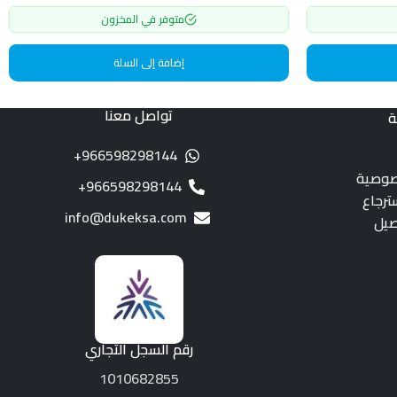
متوفر في المخزون
إضافة إلى السلة
تواصل معنا
ة
966598298144+
صوصية
966598298144+
ترجاع
info@dukeksa.com
صيل
رقم السجل التجاري
1010682855