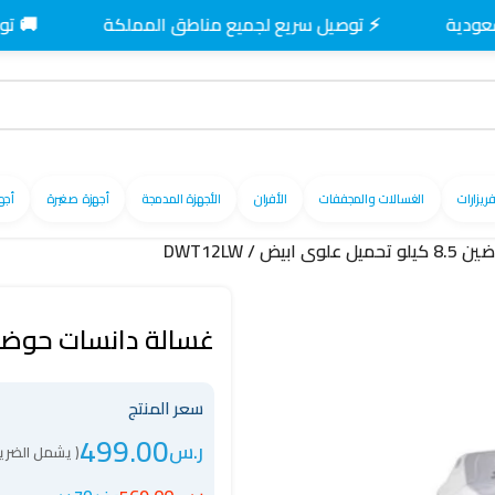
⚡ توصيل سريع لجميع مناطق المملكة
🚚 توصيل مجا
فريزارات
الغسالات والمجففات
الأفران
الأجهزة المدمجة
أجهزة صغيرة
أجه
ض / DWT12LW
غسالة دانسات حوضين 8.5 كيلو تحميل علوى ابيض / 
سعر المنتج
499.00
ر.س
( يشمل الضريب