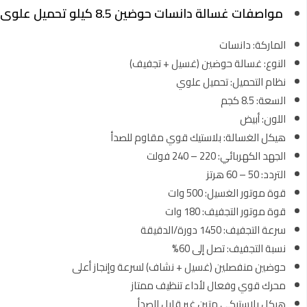
مواصفات غسالة دانسات حوضين 8.5 كيلو تحميل علوى ابيض
الماركة: دانسات
النوع: غسالة حوضين (غسيل + تجفيف)
نظام التحميل: تحميل علوي
السعة: 8.5 كجم
اللون: أبيض
هيكل الغسالة: بلاستيك قوي مقاوم للصدأ
الجهد الكهربائي: 220 – 240 فولت
التردد: 50 – 60 هرتز
قوة موتور الغسيل: 500 وات
قوة موتور التجفيف: 180 وات
سرعة التجفيف: 1450 دورة/الدقيقة
نسبة التجفيف: تصل إلى 60%
حوضين منفصلين (غسيل + نشاف) لسرعة وإنجاز أعلى
محرك قوي وفعال لأداء تنظيف ممتاز
هيكل بلاستيكي متين غير قابل للصدأ