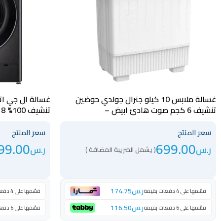
غسالة ملابس 10 كيلو جنرال جولدي حوضين
تنشيف 6 كجم صوت هادئ ابيض –
WSV1208BST
GGWMTT10WB
سعر المنتج
سعر المنتج
99.00
699.00
ر.س
ر.س
( يشمل الضريبة المضافة )
ر.س
174.75
قسّمها على 4 دفعات بقيمة
قسّمها على 4 دفعات بقيمة
ر.س
116.50
قسّمها على 6 دفعات بقيمة
قسّمها على 6 دفعات بقيمة