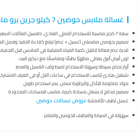
غسالة ملابس حوضين 7 كيلو جرين برو ماكس ابيض – GPM70
سعة 7 كجم مناسبة للاستخدام المنزلي العادي، كغسيل العائلات الصغيرة أو الغسيل المتكرر
تصميم بحوضين منفصلين (غسيل + عصر) لرفع كفاءة التنفيذ وفصل ال
قدرة عصر فعالة لتقليل كمية المياه المتبقية في الملابس قبل التجفيف
لون أبيض أنيق يعطي مظهرًا نظيفًا ومتناسقًا مع ديكور البيت
أزرار تحكم بسيطة وسهلة الاستخدام لضبط وقت الغسيل والعصر
تشغيل هادئ يُناسب الاستخدام في ساعات الليل أو في الغرف المشترك
مواد مقاومة للتآكل والرطوبة تضمن عمر استخدام طويل
تصميم مدمَج لا يشغل مساحة كبيرة، مناسب للمساحات المحدودة
عروض غسالات حوضين
غسيل لطيف للأقمشة
سهولة في الصيانة والتنظيف للحوضين والفلاتر