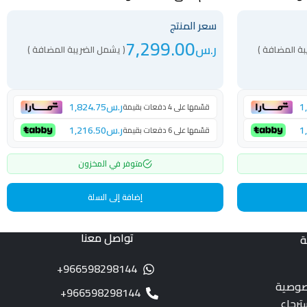
سعر المنتج
7,299.00
ر.س
بة المضافة )
( يشمل الضريبة المضافة )
1
ر.س
1,824.75
قسّمها على 4 دفعات بقيمة
1
ر.س
1,216.50
قسّمها على 6 دفعات بقيمة
متوفر في المخزون
إضافة إلى السلة
تواصل معنا
ة
966598298144+
صوصية
966598298144+
ترجاع