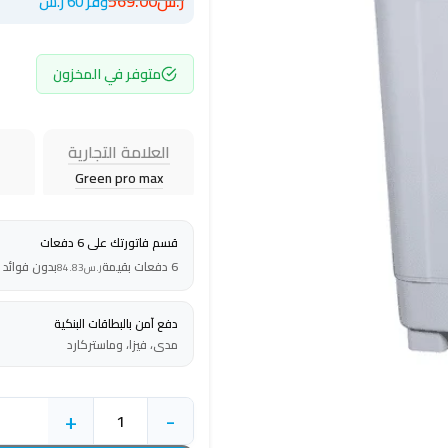
ر.س
569.00
وفر 60 ر.س
متوفر في المخزون
العلامة التجارية
Green pro max
قسم فاتورتك على 6 دفعات
6 دفعات بقيمة
بدون فوائد
ر.س
84.83
دفع آمن بالبطاقات البنكية
مدى، فيزا، وماستركارد
+
-