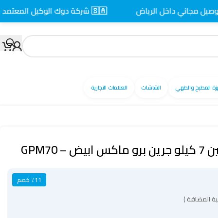
اني داخل الرياض
🇸🇦 شركة دوك الوكيل المعتمد بالسعودية
زة المطبخ والطهي
الشاشات
العلامات التجارية
 GPM70
٪11 خصم
ة المضافة )