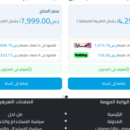
WSV1208BST
سعر المنتج
7,999.00
4,2
ر.س
( يشمل الضريبة المضافة )
( يشمل الضري
ر.س
1,074.75
ر.س
,999.75
قسّمها على 4 دفعات بقيمة
ر.س
716.50
ر.س
,333.17
قسّمها على 6 دفعات بقيمة
متوفر في المخزون
متوفر في المخزون
إضافة إلى السلة
إضافة إلى السلة
الروابط المهمة
الصفحات التعريفي
الرئيسية
من نحن
المدونة
سياسة الاستخدام والخ
عروض والخصومات
سياسة الاستبدال والاس