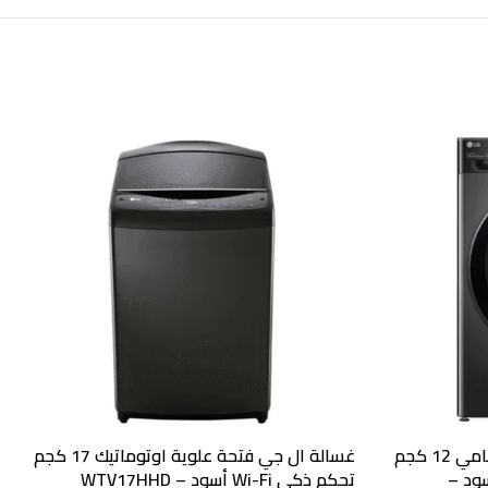
غسالة ال جي اتوماتيك تحميل أمامي 12 كجم
غسالة ال جي فتحة علوية اوتوماتيك 17 كجم
جم , ThinQ™ أسود –
تحكم ذكي Wi-Fi أسود – WTV17HHD