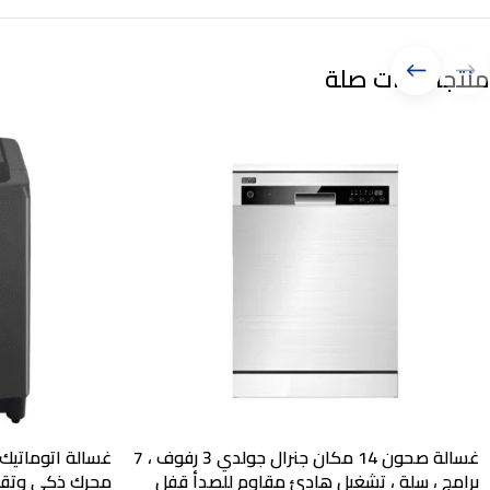
منتجات ذات صلة
غسالة صحون 14 مكان جنرال جولدي 3 رفوف ، 7
برامج ، سلة ، تشغيل هادئ مقاوم للصدأ قفل