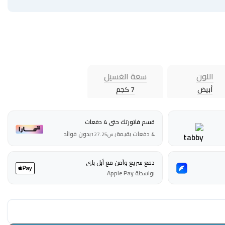
اللون
سعة الغسيل
أبيض
7 كجم
قسم فاتورتك حتى 4 دفعات
4 دفعات بقيمة
بدون فوائد
ر.س
127.25
دفع سريع وآمن مع أبل باي
بواسطة Apple Pay