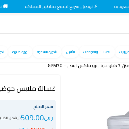
⚡ توصيل سريع لجميع مناطق المملكة
🚚 توصيل مج
فريزارات
الغسالات والمجففات
الأفران
الأجهزة المدمجة
أجهزة صغيرة
أجه
يض – GPM70
غسالة ملابس حوضين 7 كيلو جرين برو ماكس ابيض –
سعر المنتج
509.00
ر.س
( يشمل الضريب