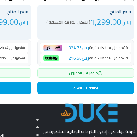
أمان ستيل – GGDW1407S
أسود – WTV11BND
سعر المنتج
سعر المنتج
99.00
1,299.00
ر.س
ر.س
( يشمل الضريبة المضافة )
ر.س
324.75
قسّمها على 4 دفعات بقيمة
قسّمها على 4 دفعات بقيمة
ر.س
216.50
قسّمها على 6 دفعات بقيمة
قسّمها على 6 دفعات بقيمة
متوفر في المخزون
إضافة إلى السلة
شركة دوك هي إحدي الشركات الوطنية المتطورة في
ال