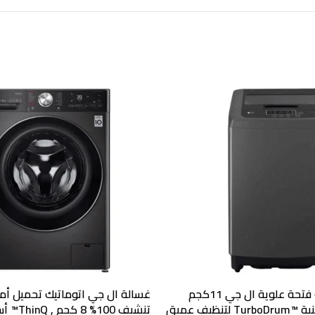
غسالة اتوماتيك فتحة علوية ال جي 11كجم
محرك ذكي وتقنية ™TurboDrum لتنظيف عميق
تنشيف 100% 8 ك