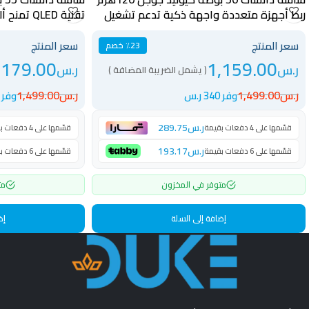
ربط أجهزة متعددة واجهة ذكية تدعم تشغيل
تقنية QLED
التطبيقات – DTD50QLED120HZ
متوازن – DTD55QLED60HZ
سعر المنتج
سعر المنتج
٪23 خصم
,179.00
1,159.00
ر.س
ر.س
( يشمل الضريبة المضافة )
ر.س
1,499.00
ر.س
1,499.00
وفر 340 ر.س
وفر 320 ر.س
ر.س
289.75
قسّمها على 4 دفعات بقيمة
قسّمها على 4 دفعات بقيمة
ر.س
193.17
قسّمها على 6 دفعات بقيمة
قسّمها على 6 دفعات بقيمة
متوفر في المخزون
مت
إضافة إلى السلة
إض