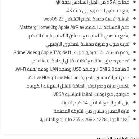
معالج α5 AI من الجيل السادس بدقة 4K.
رفع مستوى المحتوى إلى دقة 4K.
شاشة رئيسية جديدة لنظام التشغيل webOS 23.
دعم المساعدات الذكية: Apple AirPlay وHomeKit وMatter.
وضع مخصص للألعاب مع محسِّن الألعاب ولوحة التحكم.
تجربة صوت وصورة محسّنة للمحتوى الترفيهي.
يدعم منصات بث الفيديو مثل Netflix وApple TV وPrime Video.
تصميم صديق للبيئة مع تغليف قابل لإعادة الاستخدام.
3 منافذ HDMI 2.0، ومنفذ USB، ومنفذ LAN، ودعم تقنية Wi-Fi.
دعم تقنيات تحسين الصورة: True Motion وActive HDR.
يتضمن ميزة وضع توفير الطاقة لتقليل استهلاك الكهرباء.
متوافق مع لوحات الحائط القياسية VESA.
وزن الجهاز مع الحامل: 14 كجم تقريبًا.
فترة الضمان: سنتان من الشركة المصنعة.
أبعاد الجهاز: 1228 × 768 × 255 ملم (مع الحامل).
عن العلامة التجارية