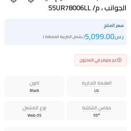
الجوانب ، م/ 55UR78006LL
سعر المنتج
5,099.00
ر.س
( يشمل الضريبة المضافة )
غير متوفر في المخزون
العلامة التجارية
اللون
Black
LG
مقاس الشاشة
نوع المشغل
Web OS
55″