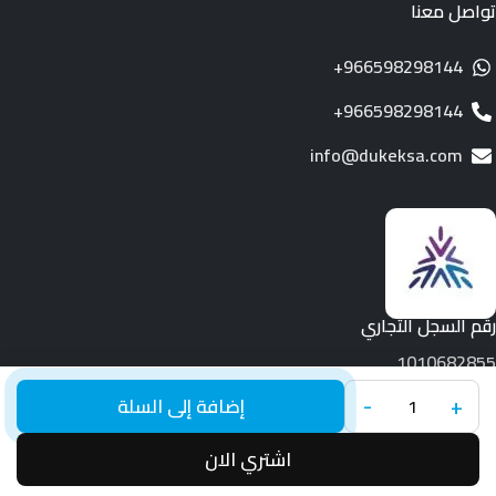
تواصل معنا
966598298144+
966598298144+
info@dukeksa.com
رقم السجل التجاري
1010682855
-
+
جميع الحقوق محفوظة لـ © 2026.
Duke
إضافة إلى السلة
اشتري الان