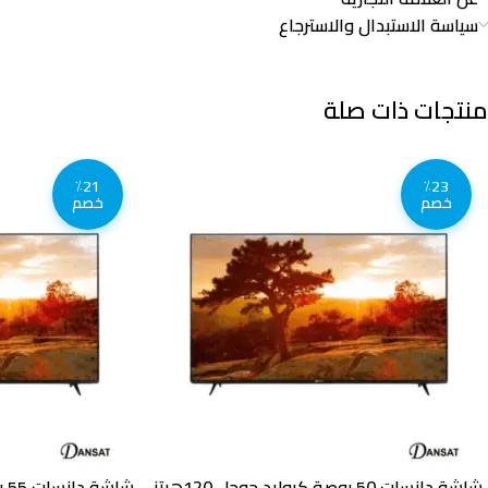
سياسة الاستبدال والاسترجاع
منتجات ذات صلة
٪21
٪23
خصم
خصم
شاشة دانسات 50 بوصة كيوليد جوجل 120هرتز