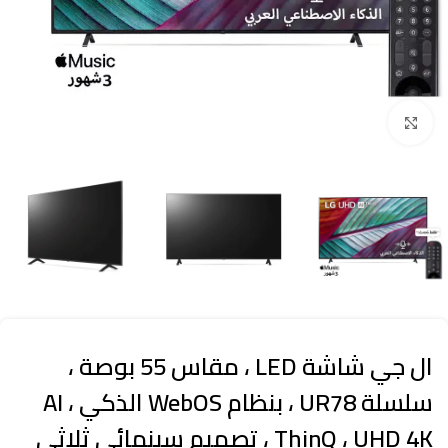
Click to enlarge
ال جي شاشة LED ، مقاس 55 بوصة ،
سلسلة UR78 ، بنظام WebOS الذكي ، AI
ThinQ ، UHD 4K ، تصميم سينمائي ثلاثي