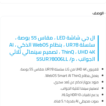
الوصف
ال جي شاشة LED ، مقاس 55 بوصة ،
سلسلة UR78 ، بنظام WebOS الذكي ، AI
ThinQ ، UHD 4K ، تصميم سينمائي ثلاثي
الجوانب ، م/ 55UR78006LL
تلفزيون UHD 4K من LG، سلسلة UR78، مقاس 55 بوصة.
يعمل بنظام WebOS Smart AI ThinQ.
مزود بجهاز تحكم عن بُعد سحري.
تصميم سينما ثلاثية الجوانب.
يدعم تقنيات HDR10 وHLG.
صوت محيطي AI بقدرة 5.1 قناة.