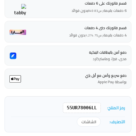
قسم فاتورتك على 6 دفعات
6 دفعات بقيمة
بدون فوائد
ر.س
849.83
قسم فاتورتك حتى 4 دفعات
4 دفعات بقيمة
بدون فوائد
ر.س
1,274.75
دفع آمن بالبطاقات البنكية
مدى، فيزا، وماستركارد
دفع سريع وآمن مع أبل باي
بواسطة Apple Pay
رمز المنتج:
55UR78006LL
التصنيف:
الشاشات