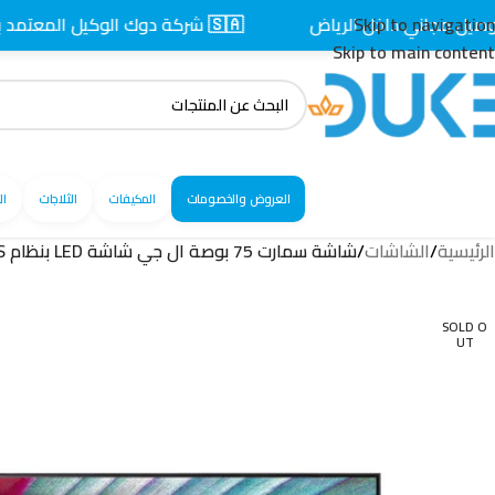
اني داخل الرياض
Skip to navigation
🇸🇦 شركة دوك الوكيل المعتمد بالسعودية
Skip to main content
العروض والخصومات
المكيفات
الثلاجات
ال
الرئيسية
/
الشاشات
/
شاشة سمارت 75 بوصة ال جي شاشة LED بنظام WebOS الذكي – 75UR78006LL
SOLD O
UT