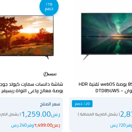
٪16
خصم
شاشة دانسات 85 بوصة webOS تقنية HDR
DTD85UWS
بوصة معالج رباعي النواة ريسيفر
DTD55QLED120HZ
سعر المنتج
٪20 خصم
1,259.00
2,8
ر.س
( يشمل الضريبة المضافة )
( يشمل الضري
ر.س
1,499.00
ر 720 ر.س
وفر 240 ر.س