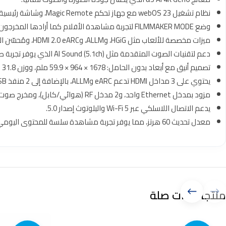
نظام تشغيل webOS 23 مع جهاز تحكم Magic Remote، وشاشة رئيسية مخصصة لتجربة مستخدم محسّنة.
وضع FILMMAKER MODE لتجربة مشاهدة الأفلام كما أرادها المخرجون.
ميزات مخصصة للألعاب مثل HGiG، وALLM، وHDMI 2.0 eARC، ومُحسّن الألعاب (Game Optimizer).
دعم لتقنيات الصوت المتقدمة مثل AI Sound (5.1ch) الذي يوفر تجربة صوت محيطية افتراضية.
تصميم أنيق مع أبعاد بدون الحامل: 1678 × 964 × 59.9 ملم، ووزن 31.8 كجم.
يحتوي على 3 مداخل HDMI تدعم eARC وALLM، بالإضافة إلى 2 منفذ USB (إصدار 2.0).
مزود بمدخل Ethernet واحد، و2 مدخل RF (هوائي/كابل)، ومخرج صوت رقمي بصري (SPDIF).
يدعم الاتصال اللاسلكي عبر Wi-Fi 5 والبلوتوث إصدار 5.0.
معدل تحديث 60 هرتز، مما يوفر تجربة مشاهدة سلسة للمحتوى اليومي.
منتجات ذات صلة