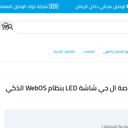
 مجاني داخل الرياض
🇸🇦 شركة دوك الوكيل المعتمد بالسعودية
زة المطبخ والطهي
الشاشات
العلامات التجارية
شاشة سمارت 75 بوصة ال جي شاشة LED بنظام WebOS الذكي
ضريبة المضافة )