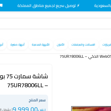
⚡ توصيل سريع لجميع مناطق المملكة
🚚 توصيل
فريزارات
الغسالات والمجففات
الأفران
الأجهزة المدمجة
أجهزة صغيرة
أجه
– 75UR78006LL
سعر المنتج
9,999.00
ر.س
( يشمل ال