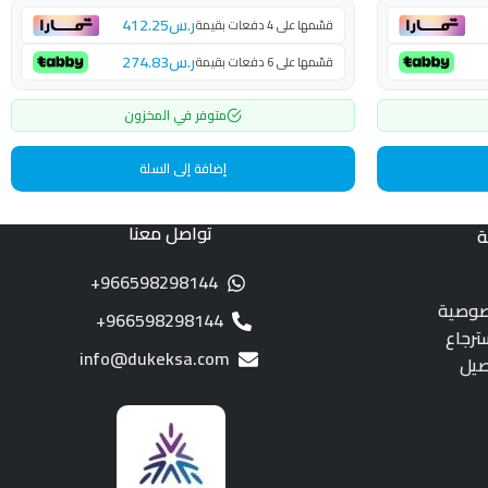
ر.س
412.25
قسّمها على 4 دفعات بقيمة
ر.س
274.83
قسّمها على 6 دفعات بقيمة
متوفر في المخزون
إضافة إلى السلة
تواصل معنا
ة
966598298144+
صوصية
966598298144+
ترجاع
info@dukeksa.com
صيل