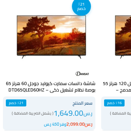
٪21
خصم
شاشة دانسات سمارت كيولد جوجل 120 هرتز 55
شاشة دانسات سمارت كيوليد جوجل 60 هرتز 65
 مدمج –
بوصة نظام تشغيل ذكي – DTD65QLED60HZ
سعر المنتج
٪16 خصم
٪21 خصم
1,649.00
ر.س
بة المضافة )
( يشمل الضريبة المضافة )
ر.س
2,099.00
وفر 450 ر.س