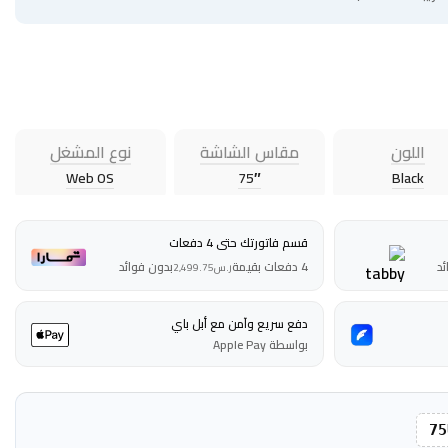
اللون
مقاس الشاشة
نوع المشغل
Web OS
75″
Black
قسم فاتورتك حتى 4 دفعات
ئد
4 دفعات بقيمة
بدون فوائد
ر.س
2,499.75
دفع سريع وآمن مع أبل باي
بواسطة Apple Pay
75