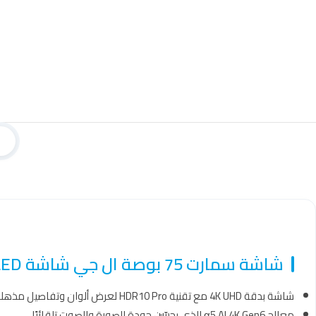
شاشة سمارت 75 بوصة ال جي شاشة LED بنظام WebOS الذكي – 75UR78006LL
شاشة بدقة 4K UHD مع تقنية HDR10 Pro لعرض ألوان وتفاصيل مذهلة.
معالج α5 AI 4K Gen6 الذي يحسّن جودة الصورة والصوت تلقائيًا.