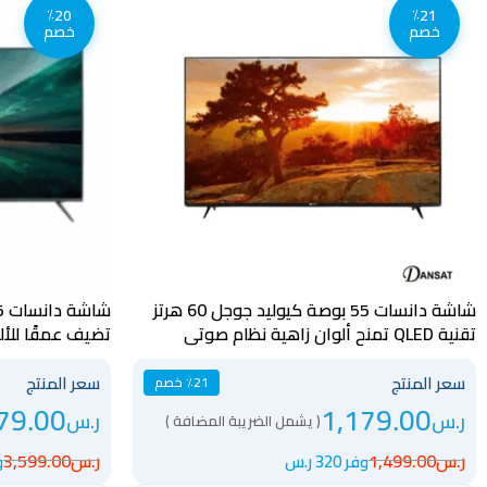
٪20
٪21
خصم
خصم
شاشة دانسات 55 بوصة كيوليد جوجل 60 هرتز
تقنية QLED تمنح ألوان زاهية نظام صوتي
تضيف عمقًا للألوان – 
متوازن – DTD55QLED60HZ
سعر المنتج
سعر المنتج
٪21 خصم
79.00
1,179.00
ر.س
ر.س
( يشمل الضريبة المضافة )
ر.س
1,499.00
ر.س
3,599.00
وفر 320 ر.س
وف