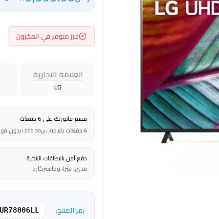
غير متوفر في المخزون
العلامة التجارية
LG
قسم فاتورتك على 6 دفعات
6 دفعات بقيمة
بدون فوا
ر.س
1,666.50
دفع آمن بالبطاقات البنكية
مدى، فيزا، وماستركارد
رمز المنتج:
UR78006LL