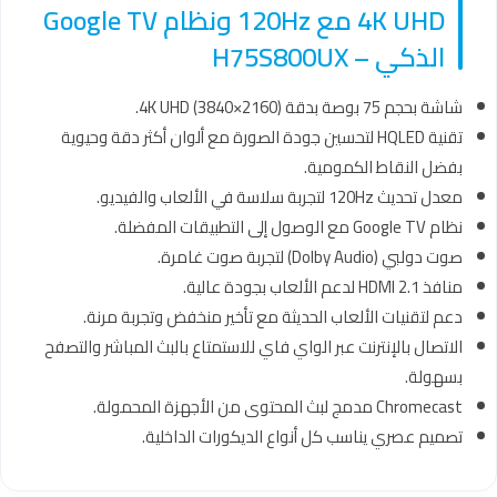
4K UHD مع 120Hz ونظام Google TV
الذكي – H75S800UX
شاشة بحجم 75 بوصة بدقة 4K UHD (3840×2160).
تقنية HQLED لتحسين جودة الصورة مع ألوان أكثر دقة وحيوية
بفضل النقاط الكمومية.
معدل تحديث 120Hz لتجربة سلاسة في الألعاب والفيديو.
نظام Google TV مع الوصول إلى التطبيقات المفضلة.
صوت دولبي (Dolby Audio) لتجربة صوت غامرة.
منافذ HDMI 2.1 لدعم الألعاب بجودة عالية.
دعم لتقنيات الألعاب الحديثة مع تأخير منخفض وتجربة مرنة.
الاتصال بالإنترنت عبر الواي فاي للاستمتاع بالبث المباشر والتصفح
بسهولة.
Chromecast مدمج لبث المحتوى من الأجهزة المحمولة.
تصميم عصري يناسب كل أنواع الديكورات الداخلية.