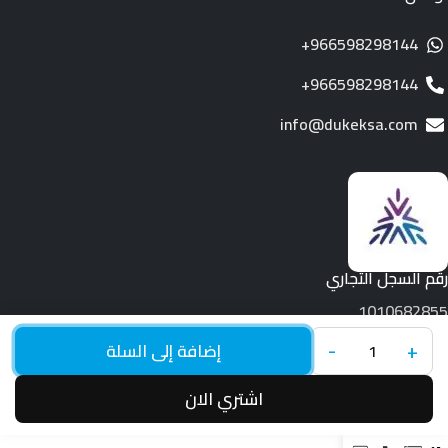
966598298144+
966598298144+
info@dukeksa.com
رقم السجل التجاري
1010682855
+
-
جميع الحقوق محفوظة لـ © 2026.
Duke
إضافة إلى السلة
اشتري الان