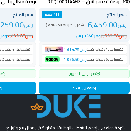
100 بوصة تصميم أنيق – DTQ1000144HZ
بوصة معالج رباعي ا
DTD55QLED120HZ
سعر المنتج
سعر المنتج
٪18 خصم
,259.00
6,459.00
ر.س
ر.س
( يشمل الضريبة المضافة )
ر.س
7,899.00
ر.س
1,499.00
وفر 1440 ر.س
وفر 240 ر.س
ر.س
1,614.75
قسّمها على 4 دفعات بقيمة
قسّمها على 4 دفعات بقيمة
ر.س
1,076.50
قسّمها على 6 دفعات بقيمة
قسّمها على 6 دفعات بقيمة
متوفر في المخزون
مت
إضافة إلى السلة
إض
شركة دوك هي إحدي الشركات الوطنية المتطورة في مجال بيع وتوزيع