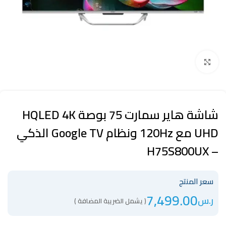
Click to enlarge
شاشة هاير سمارت 75 بوصة HQLED 4K
UHD مع 120Hz ونظام Google TV الذكي
– H75S800UX
سعر المنتج
7,499.00
ر.س
( يشمل الضريبة المضافة )