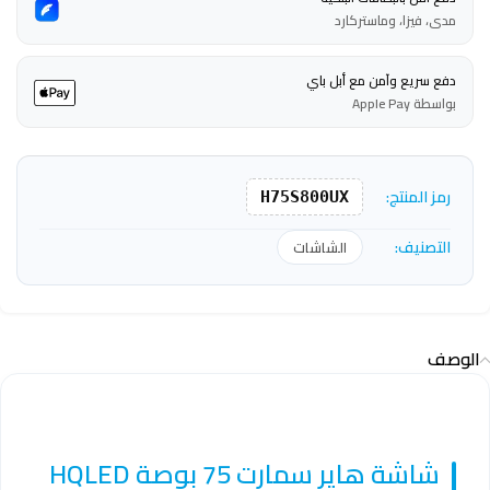
مدى، فيزا، وماستركارد
دفع سريع وآمن مع أبل باي
بواسطة Apple Pay
رمز المنتج:
H75S800UX
التصنيف:
الشاشات
الوصف
شاشة هاير سمارت 75 بوصة HQLED