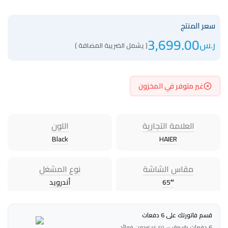
سعر المنتج
3,699.00
ر.س
( يشمل الضريبة المضافة )
غير متوفر في المخزون
العلامة التجارية
اللون
Black
HAIER
مقاس الشاشة
نوع المشغل
65″
أندرويد
قسم فاتورتك على 6 دفعات
6 دفعات بقيمة
بدون فوائد
ر.س
616.50