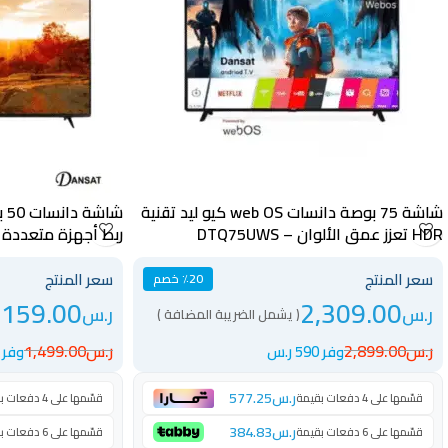
شاشة 75 بوصة دانسات web OS كيو ليد تقنية
HDR تعزز عمق الألوان – DTQ75UWS
ربط أجهزة متعددة 
التطبيقات – DTD50QLED120HZ
سعر المنتج
سعر المنتج
٪20 خصم
,159.00
2,309.00
ر.س
ر.س
( يشمل الضريبة المضافة )
ر.س
2,899.00
ر.س
1,499.00
وفر 590 ر.س
وفر 340 ر.س
ر.س
577.25
قسّمها على 4 دفعات بقيمة
قسّمها على 4 دفعات بقيمة
ر.س
384.83
قسّمها على 6 دفعات بقيمة
قسّمها على 6 دفعات بقيمة