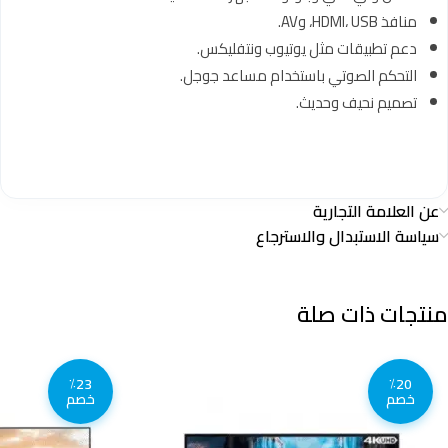
منافذ HDMI، USB، وAV.
دعم تطبيقات مثل يوتيوب ونتفليكس.
التحكم الصوتي باستخدام مساعد جوجل.
تصميم نحيف وحديث.
عن العلامة التجارية
سياسة الاستبدال والاسترجاع
منتجات ذات صلة
٪23
٪20
خصم
خصم