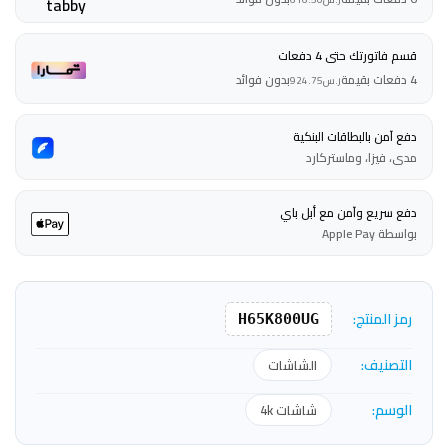
قسم فاتورتك حتى 4 دفعات
4 دفعات بقيمة
بدون فوائد
ر.س
924.75
دفع آمن بالبطاقات البنكية
مدى، فيزا، وماستركارد
دفع سريع وآمن مع أبل باي
بواسطة Apple Pay
رمز المنتج:
H65K800UG
التصنيف:
الشاشات
الوسم:
شاشات 4k