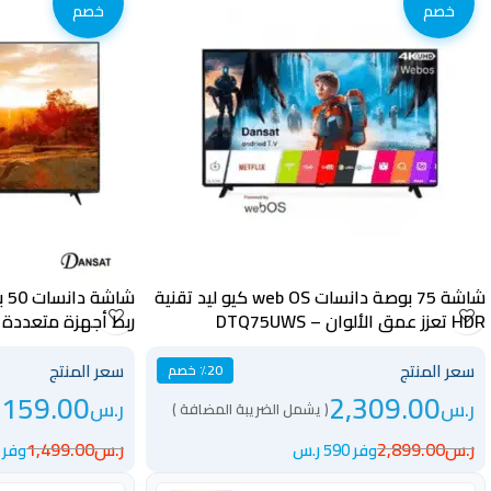
خصم
خصم
شاشة 75 بوصة دانسات web OS كيو ليد تقنية
HDR تعزز عمق الألوان – DTQ75UWS
ربط أجهزة متعددة 
التطبيقات – DTD50QLED120HZ
سعر المنتج
سعر المنتج
٪20 خصم
,159.00
2,309.00
ر.س
ر.س
( يشمل الضريبة المضافة )
ر.س
2,899.00
ر.س
1,499.00
وفر 590 ر.س
وفر 340 ر.س