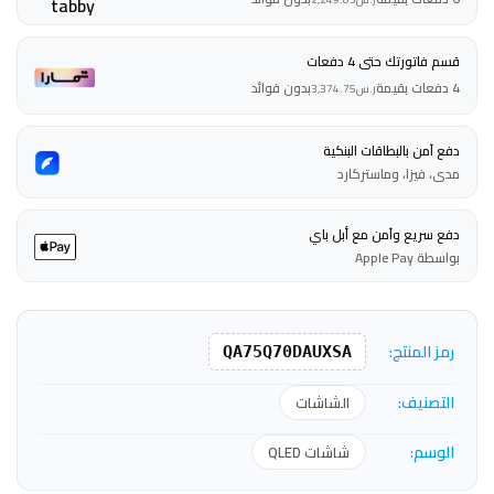
قسم فاتورتك حتى 4 دفعات
4 دفعات بقيمة
بدون فوائد
ر.س
3,374.75
دفع آمن بالبطاقات البنكية
مدى، فيزا، وماستركارد
دفع سريع وآمن مع أبل باي
بواسطة Apple Pay
رمز المنتج:
QA75Q70DAUXSA
التصنيف:
الشاشات
الوسم:
شاشات QLED