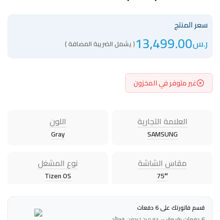
سعر المنتج
13,499.00
ر.س
( يشمل الضريبة المضافة )
غير متوفر في المخزون
العلامة التجارية
اللون
Gray
SAMSUNG
مقاس الشاشة
نوع المشغل
Tizen OS
75″
قسم فاتورتك على 6 دفعات
6 دفعات بقيمة
بدون فوائد
ر.س
2,249.83