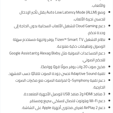
والألعاب.
وضع Auto Low Latency Mode (ALLM) يقلل تأخير الإدخال
لتحسين تجربة الألعاب.
دعم Cloud Gaming لتشغيل الألعاب السحابية بدون الحاجة إلى
وحدة تحكم.
نظام التشغيل Tizen™ Smart TV يوفر واجهة مستخدم سهلة
الوصول وتطبيقات ذكية متنوعة.
دعم المساعدات الصوتية مثل Bixby وAlexa وGoogle Assistant
للتحكم الصوتي.
مخرج صوت 20 وات يوفر صوتًا قويًا وواضحًا.
تقنية Adaptive Sound تحسن جودة الصوت تلقائيًا حسب المشهد.
دعم تقنية Q-Symphony لمزامنة الصوت مع مكبرات الصوت
الخارجية.
3 منافذ HDMI و2 منفذ USB لتوصيل الأجهزة المتعددة.
دعم Wi-Fi وبلوتوث لاتصال لاسلكي سريع ومستقر.
دعم AirPlay 2 لعرض محتوى أجهزة Apple على الشاشة.