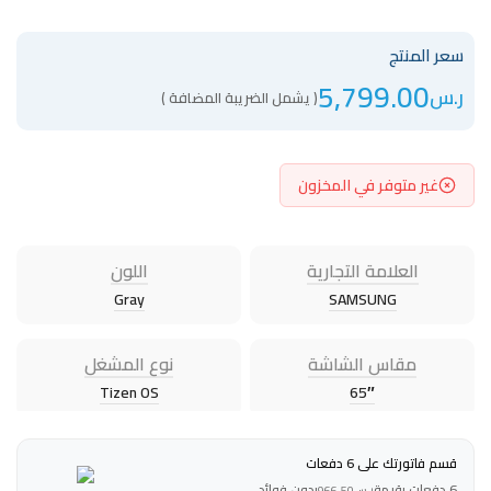
سعر المنتج
5,799.00
ر.س
( يشمل الضريبة المضافة )
غير متوفر في المخزون
العلامة التجارية
اللون
Gray
SAMSUNG
مقاس الشاشة
نوع المشغل
Tizen OS
65″
قسم فاتورتك على 6 دفعات
6 دفعات بقيمة
بدون فوائد
ر.س
966.50