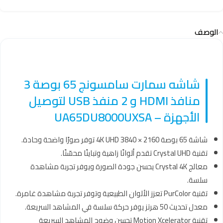
الوصف
شاشه سمارت سامسونج 65 بوصة 3
منافذ HDMI و 2 منفذ USB لتوصيل
الأجهزة – UA65DU8000UXSA
شاشة 65 بوصة 4K UHD 3840 × 2160 توفر صورًا واضحة وحادة.
تقنية Crystal UHD تقدم ألوانًا زاهية وتباينًا محسّنًا.
معالج Crystal 4K يحسن جودة الصورة ويوفر تجربة مشاهدة
سلسة.
تقنية PurColor تعزز الألوان الطبيعية وتوفر تجربة مشاهدة غامرة.
معدل تحديث 50 هرتز يوفر حركة سلسة في المشاهد السريعة.
تقنية Motion Xcelerator تحسن وضوح المشاهد السريعة