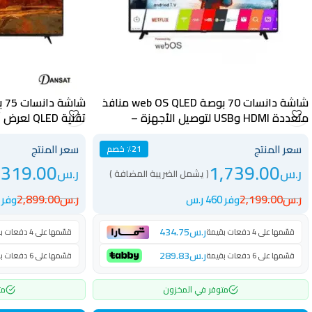
شاشة دانسات 70 بوصة web OS QLED منافذ
متعددة HDMI وUSB لتوصيل الأجهزة –
تقنية QLED 
DTD75QLED60HZ
DTQ70UWS
سعر المنتج
سعر المنتج
٪21 خصم
,319.00
1,739.00
ر.س
ر.س
( يشمل الضريبة المضافة )
ر.س
2,199.00
ر.س
2,899.00
وفر 460 ر.س
وفر 580 ر.س
ر.س
434.75
قسّمها على 4 دفعات بقيمة
قسّمها على 4 دفعات بقيمة
ر.س
289.83
قسّمها على 6 دفعات بقيمة
قسّمها على 6 دفعات بقيمة
متوفر في المخزون
مت