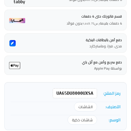
قسم فاتورتك حتى 4 دفعات
4 دفعات بقيمة
بدون فوائد
ر.س
1,449.75
دفع آمن بالبطاقات البنكية
مدى، فيزا، وماستركارد
دفع سريع وآمن مع أبل باي
بواسطة Apple Pay
رمز المنتج:
UA65DU8000UXSA
التصنيف:
الشاشات
الوسم:
شاشات ذكية