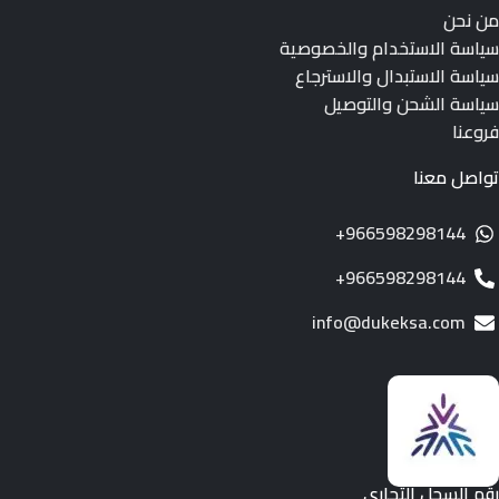
من نحن
سياسة الاستخدام والخصوصية
سياسة الاستبدال والاسترجاع
سياسة الشحن والتوصيل
فروعنا
تواصل معنا
966598298144+
966598298144+
info@dukeksa.com
رقم السجل التجاري