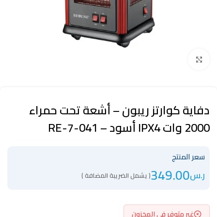
Click to enlarge
دفاية كوارتز ريبون – أشعة تحت حمراء
2000 وات IPX4 أسود – RE-7-041
سعر المنتج
349.00
ر.س
( يشمل الضريبة المضافة )
غير متوفر في المخزون