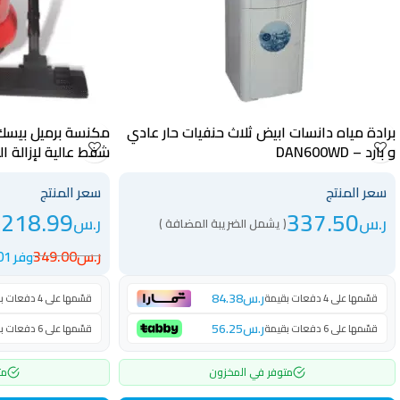
برادة مياه دانسات ابيض ثلاث حنفيات حار عادي
و بارد – DAN600WD
شفط عالية لإزالة الغبار – (B
سعر المنتج
سعر المنتج
218.99
337.50
ر.س
ر.س
( يشمل الضريبة المضافة )
(
ر.س
349.00
وفر 130.01 ر.س
ر.س
84.38
قسّمها على 4 دفعات بقيمة
قسّمها على 4 دفعات بقيمة
ر.س
56.25
قسّمها على 6 دفعات بقيمة
قسّمها على 6 دفعات بقيمة
متوفر في المخزون
مت