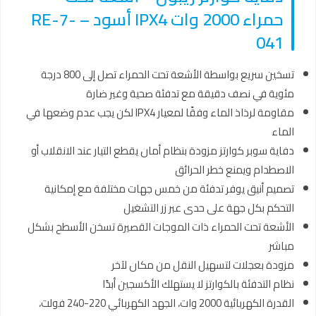
حمراء 2000 وات IPX4 أسود – RE-7-
041
تسخين سريع بواسطة الأشعة تحت الحمراء تصل إلى 800 درجة
مئوية في نصف دقيقة مع تدفئة صحية وغير ضارة
مقاومة لرذاذ الماء وفقًا لمعيار IPX4 لكن يجب عدم وضعها في
الماء
دفاية سوبر كوارتز مزودة بنظام أمان يقطع التيار عند الانقلاب أو
الاصطدام ويمنع خطر الحرائق
تصميم أنيق يوفر تدفئة من خمس جهات مختلفة مع إمكانية
التحكم بكل جهة على حدى عبر زر التشغيل
الأشعة تحت الحمراء ذات الموجات القصيرة تسخن الأسطح بشكل
مباشر
مزودة بعجلات لتسهيل النقل من مكان لآخر
نظام التدفئة بالكوارتز لا يستهلك الأكسجين أبدًا
القدرة الكهربائية 2000 وات، الجهد الكهربائي 220-240 فولت،