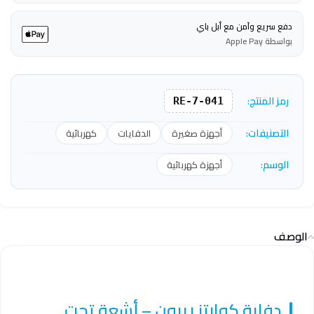
دفع سريع وآمن مع أبل باي
بواسطة Apple Pay
رمز المنتج:
RE-7-041
التصنيفات:
أجهزة صغيرة
الدفايات
كهربائية
الوسم:
أجهزة كهربائية
الوصف
دفاية كوارتز ريبون – أشعة تحت