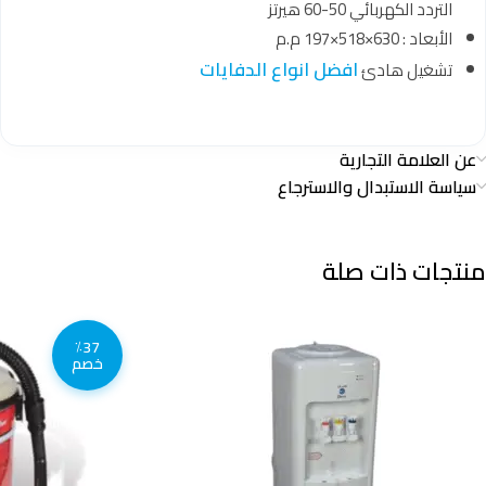
التردد الكهربائي 50-60 هيرتز
الأبعاد : 630×518×197 م.م
افضل انواع الدفايات
تشغيل هادئ
عن العلامة التجارية
سياسة الاستبدال والاسترجاع
منتجات ذات صلة
٪37
خصم