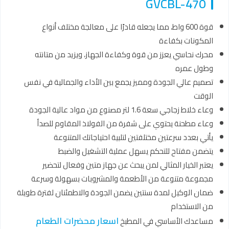
GVCBL-470
قوة 600 واط، مما يجعله قادرًا على معالجة مختلف أنواع
المكونات بكفاءة
محرك نحاسي يعزز من قوة وكفاءة الجهاز، ويزيد من متانته
وطول عمره
تصميم عالي الجودة ومميز يجمع بين الأداء والجمالية في نفس
الوقت
وعاء خلاط زجاجي سعة 1.6 لتر مصنوع من مواد عالية الجودة
وعاء مطحنة يحتوي على شفرة من الفولاذ المقاوم للصدأ
يأتي بعدد سرعتين مختلفتين لتلبية احتياجاتك المتنوعة
يتضمن مفتاح للتحكم يسهل عملية التشغيل والضبط
يعتبر الخيار المثالي لمن يبحث عن جهاز متين وفعال لتحضير
مجموعة متنوعة من الأطعمة والمشروبات بسهولة وسرعة
ضمان الوكيل لمدة سنتين يضمن الجودة والاطمئنان لفترة طويلة
من الاستخدام
اسعار محضرات الطعام
مساعدك الأساسي في المطبخ