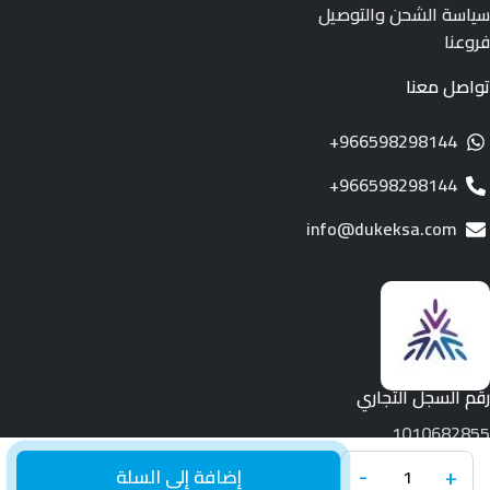
سياسة الشحن والتوصيل
فروعنا
تواصل معنا
966598298144+
966598298144+
info@dukeksa.com
رقم السجل التجاري
1010682855
+
-
جميع الحقوق محفوظة لـ © 2026.
Duke
إضافة إلى السلة