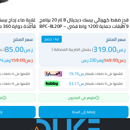
قدر ضغط كهربائي بيسك ديجيتال 8 لتر 20 برنامج
9 طبقات حماية 1200 واط فضي – BPC-8L20P
قاعدة دوارة 360 درجة – BK-17G
سعر المنتج
سعر المنتج
٪42 خصم
85.00
319.00
ر.س
ر.س
( يشمل الضريبة المضافة )
( ي
ر.س
549.00
ر.س
159.00
وفر 230 ر.س
وفر 74 ر.س
ر.س
79.75
قسّمها على 4 دفعات بقيمة
قسّمها على 4 دفعات بقيمة
ر.س
53.17
قسّمها على 6 دفعات بقيمة
قسّمها على 6 دفعات بقيمة
متوفر في المخزون
مت
إضافة إلى السلة
إض