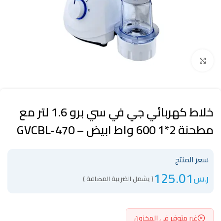
Click to enlarge
خلاط كهربائي جي في سي برو 1.6 لتر مع
مطحنة 2*1 600 واط ابيض – GVCBL-470
سعر المنتج
125.01
ر.س
( يشمل الضريبة المضافة )
غير متوفر في المخزون