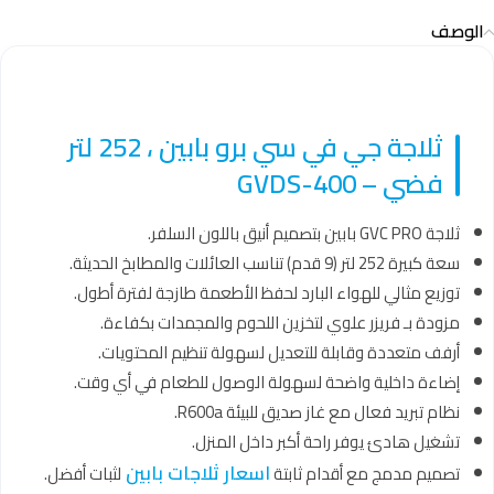
الوصف
ثلاجة جي في سي برو بابين ، 252 لتر
فضي – GVDS-400
ثلاجة GVC PRO بابين بتصميم أنيق باللون السلفر.
سعة كبيرة 252 لتر (9 قدم) تناسب العائلات والمطابخ الحديثة.
توزيع مثالي للهواء البارد لحفظ الأطعمة طازجة لفترة أطول.
مزودة بـ فريزر علوي لتخزين اللحوم والمجمدات بكفاءة.
أرفف متعددة وقابلة للتعديل لسهولة تنظيم المحتويات.
إضاءة داخلية واضحة لسهولة الوصول للطعام في أي وقت.
نظام تبريد فعال مع غاز صديق للبيئة R600a.
تشغيل هادئ يوفر راحة أكبر داخل المنزل.
اسعار ثلاجات بابين
تصميم مدمج مع أقدام ثابتة
لثبات أفضل.