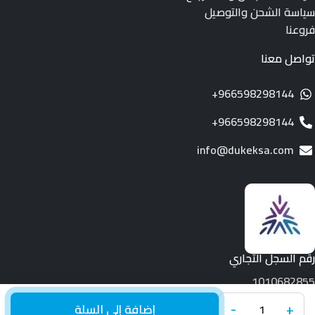
سياسة الشحن والتوصيل
فروعنا
تواصل معنا
966598298144+
966598298144+
info@dukeksa.com
رقم السجل التجاري
1010682855
-
+
جميع الحقوق محفوظة لـ © 2026.
Duke
إضافة إلى السلة