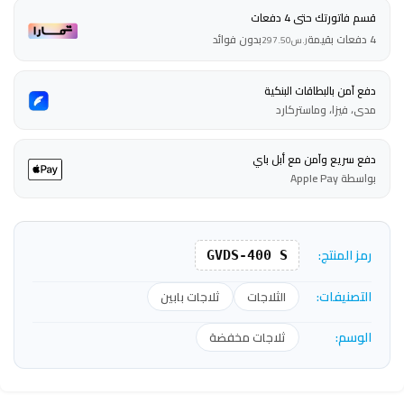
قسم فاتورتك حتى 4 دفعات
4 دفعات بقيمة
بدون فوائد
ر.س
297.50
دفع آمن بالبطاقات البنكية
مدى، فيزا، وماستركارد
دفع سريع وآمن مع أبل باي
بواسطة Apple Pay
رمز المنتج:
GVDS-400 S
التصنيفات:
الثلاجات
ثلاجات بابين
الوسم:
ثلاجات مخفضة