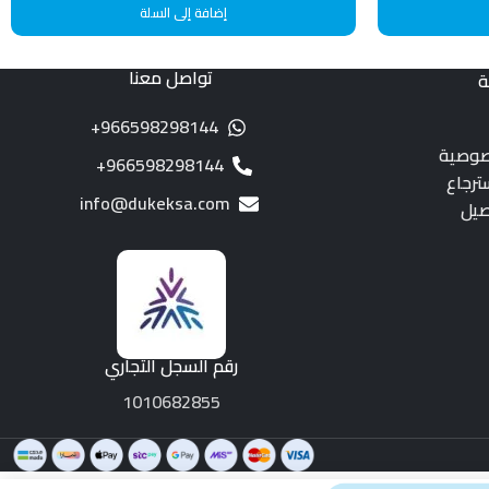
إضافة إلى السلة
تواصل معنا
ة
966598298144+
صوصية
966598298144+
ترجاع
info@dukeksa.com
صيل
رقم السجل التجاري
1010682855