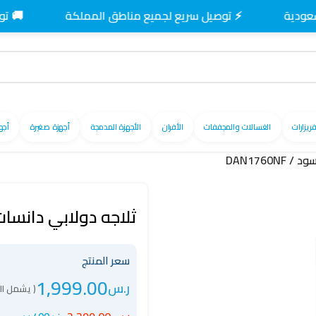
⚡ توصيل سريع لجميع مناطق المملكة
🚚 توصيل مجاني
فريزارات
الغسالات والمجففات
الأفران
الأجهزة المدمجة
أجهزة صغيرة
أجه
ثلاجه دولابي دانسات 17.6 قدم نوفروست أسود / 1760NF
سعر المنتج
1,999.00
ر.س
( يشمل ال