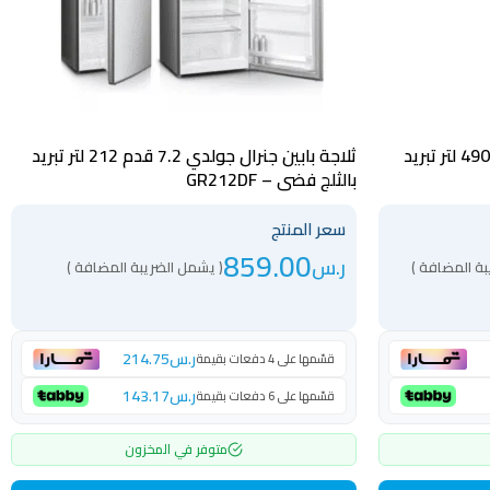
ثلاجة 17 قدم بابين جنرال جولدي 490 لتر تبريد
ثلاجة بابين جنرال جولدي 7.2 قدم 212 لتر تبريد
بالثلج فضي – GR212DF
سعر المنتج
859.00
ر.س
بة المضافة )
( يشمل الضريبة المضافة )
ر.س
214.75
قسّمها على 4 دفعات بقيمة
ر.س
143.17
قسّمها على 6 دفعات بقيمة
متوفر في المخزون