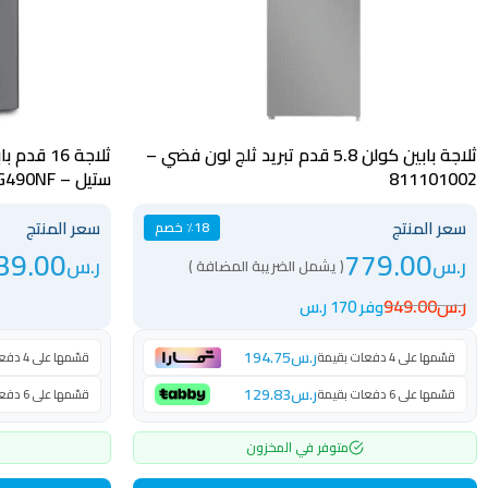
ثلاجة بابين كولن 5.8 قدم تبريد ثلج لون فضي –
811101002
ستيل – GG490NF
سعر المنتج
سعر المنتج
٪18 خصم
39.00
779.00
ر.س
ر.س
( يشمل الضريبة المضافة )
ر.س
949.00
وفر 170 ر.س
ر.س
194.75
قسّمها على 4 دفعات بقيمة
قسّمها على 4 دفعات بقيمة
ر.س
129.83
قسّمها على 6 دفعات بقيمة
قسّمها على 6 دفعات بقيمة
متوفر في المخزون