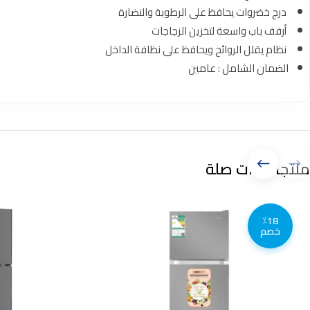
درج خضروات يحافظ على الرطوبة والنضارة
أرفف باب واسعة لتخزين الزجاجات
نظام يقلل الروائح ويحافظ على نظافة الداخل
الضمان الشامل : عامين
منتجات ذات صلة
٪18
خصم