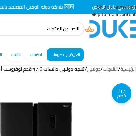
اخل الرياض
Skip to navigation
🇸🇦 شركة دوك الوكيل المعتمد بالسعودية
Skip to main content
العروض والخصومات
المكيفات
الثلاجات
ال
الرئيسية
/
الثلاجات
/
دولابي
/
ثلاجه دولابي دانسات 17.6 قدم نوفروست أسود / DAN1760NF
٪17
خصم