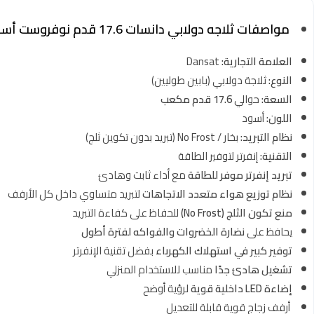
مواصفات ثلاجه دولابي دانسات 17.6 قدم نوفروست أسود
العلامة التجارية:
Dansat
النوع:
ثلاجة دولابي (بابين طوليين)
السعة:
حوالي
17.6 قدم مكعب
اللون:
أسود
نظام التبريد:
بخار / No Frost (تبريد بدون تكوين ثلج)
التقنية:
إنفرتر لتوفير الطاقة
تبريد إنفرتر موفر للطاقة
مع أداء ثابت وهادئ
نظام توزيع هواء متعدد الاتجاهات
لتبريد متساوي داخل كل الأرفف
منع تكون الثلج (No Frost)
للحفاظ على كفاءة التبريد
يحافظ على
نضارة الخضروات والفواكه لفترة أطول
توفير كبير في استهلاك الكهرباء
بفضل تقنية الإنفرتر
تشغيل هادئ جدًا
مناسب للاستخدام المنزلي
إضاءة LED داخلية قوية
لرؤية أوضح
أرفف زجاج قوية قابلة للتعديل