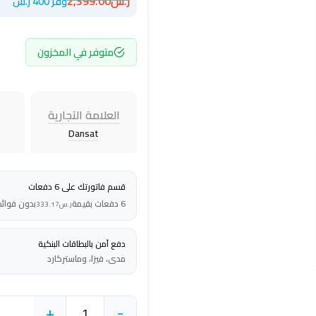
ر.س
2,399.00
وفر 400 ر.س
متوفر في المخزون
العلامة التجارية
Dansat
قسم فاتورتك على 6 دفعات
6 دفعات بقيمة
بدون فوائد
ر.س
333.17
دفع آمن بالبطاقات البنكية
مدى، فيزا، وماستركارد
+
-