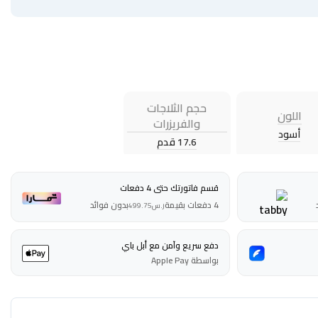
حجم الثلاجات
اللون
والفريزرات
أسود
17.6 قدم
قسم فاتورتك حتى 4 دفعات
4 دفعات بقيمة
بدون فوائد
ر.س
499.75
دفع سريع وآمن مع أبل باي
بواسطة Apple Pay