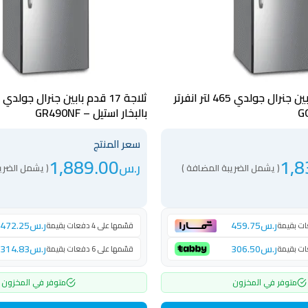
ثلاجة 16 قدم بابين جنرال جولدي 465 لتر انفرتر
بالبخار استيل – GR490NF
سعر المنتج
1,889.00
1,8
ر.س
( يشمل الضريبة المضافة )
( يشمل الضري
ر.س
459.75
ر.س
472.25
قسّمها على 4 دفعات بقيمة
ر.س
306.50
ر.س
314.83
قسّمها على 6 دفعات بقيمة
متوفر في المخزون
متوفر في المخزون