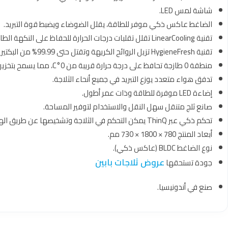
شاشة لمس LED.
الضاغط عاكس ذكي موفر للطاقة، يقلل الضوضاء ويضبط قوة التبريد.
تقنية LinearCooling تقلل تقلبات درجات الحرارة للحفاظ على النكهة الطازجة لمدة تصل إلى 7 أيام.
تقنية HygieneFresh تزيل الروائح الكريهة وتقتل حتى 99.99% من البكتيريا.
منطقة 0 طازجة تحافظ على درجة حرارة قريبة من 0°C، مما يسمح بتخزين الطعام بشكل طازج دون الحاجة إلى إذابته قبل الطهي.
تدفق هواء متعدد يوزع التبريد في جميع أنحاء الثلاجة.
إضاءة LED موفرة للطاقة وذات عمر أطول.
صانع ثلج متنقل سهل النقل والاستخدام لتوفير المساحة.
تحكم ذكي عبر ThinQ يمكن التحكم في الثلاجة وتشخيصها عن طريق الهاتف الذكي.
أبعاد المنتج 780 × 1800 × 730 مم.
نوع الضاغط BLDC (عاكس ذكي).
عروض ثلاجات بابين
جودة تستحقها
صنع في أندونيسيا.