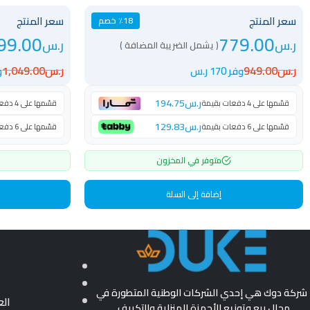
سعر المنتج
سعر المنتج
٪18 خصم
99.00
779.00
ر.س
ر.س
( يشمل الضريبة المضافة )
ر.س
949.00
ر.س
1,049.00
وفر 170 ر.س
وف
ر.س
194.75
قسّمها على 4 دفعات بقيمة
قسّمها على 4 دفعات بقيمة
ر.س
129.83
قسّمها على 6 دفعات بقيمة
قسّمها على 6 دفعات بقيمة
متوفر في المخزون
إضافة إلى السلة
شركة دوك هي إحدي الشركات الوطنية المتطورة في
ال
مجال بيع وتوزيع الأجهزة المنزلية والتكييف .