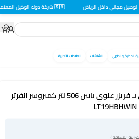
مجاني داخل الرياض
🇸🇦 شركة دوك الوكيل المعتمد بالسعودية
زة المطبخ والطهي
الشاشات
العلامات التجارية
ثلاجة 18 قدم ال جي بـ فريزر علوي بابين 506 لتر كمبروسر انفرتر
ضريبة المضافة )