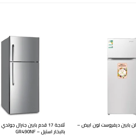
م كولن بابين ديفروست لون ابيض –
بالبخار استيل – GR490NF