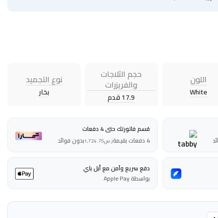
حجم الثلاجات
اللون
نوع التجميد
والفريزرات
White
بخار
17.9 قدم
قسم فاتورتك حتى 4 دفعات
ئد
4 دفعات بقيمة
بدون فوائد
ر.س
1,724.75
دفع سريع وآمن مع أبل باي
بواسطة Apple Pay