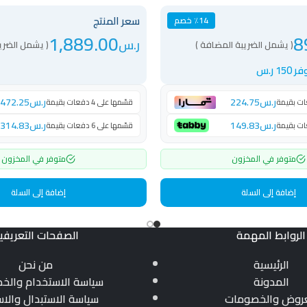
سعر المنتج
٪14 خصم
1,889.00
8
ر.س
( يشمل الضريبة المضافة )
( يشمل الضري
ر 150 ر.س
ر.س
224.75
ر.س
472.25
قسّمها على 4 دفعات بقيمة
ر.س
149.83
ر.س
314.83
قسّمها على 6 دفعات بقيمة
متوفر في المخزون
متوفر في المخزون
إضافة إلى السلة
إضافة إلى السلة
الروابط المهمة
الصفحات التعريفي
الرئيسية
من نحن
المدونة
سياسة الاستخدام والخ
عروض والخصومات
سياسة الاستبدال والاس