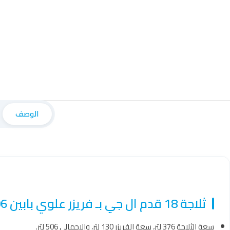
الوصف
ثلاجة 18 قدم ال جي بـ فريزر علوي بابين 506 لتر كمبروسر انفرتر شاشة لمس أبيض – LT19HBHWIN
سعة الثلاجة 376 لتر، سعة الفريزر 130 لتر، والإجمالي 506 لتر.