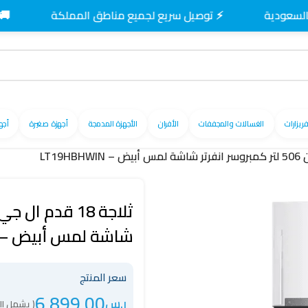
⚡ توصيل سريع لجميع مناطق المملكة
🚚 توصيل 
فريزارات
الغسالات والمجففات
الأفران
الأجهزة المدمجة
أجهزة صغيرة
أجه
شاشة لمس أبيض – LT19HBHWIN
سعر المنتج
6,899.00
ر.س
( يشمل ال