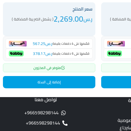
سعر المنتج
2,269.00
ر.س
بة المضافة )
( يشمل الضريبة المضافة )
ر.س
567.25
قسّمها على 4 دفعات بقيمة
ر.س
378.17
قسّمها على 6 دفعات بقيمة
متوفر في المخزون
إضافة إلى السلة
تواصل معنا
ة
966598298144+
صوصية
966598298144+
ترجاع