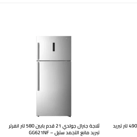
ثلاجة 17 قدم بابين جنرال جولدي 490 لتر تبريد
ثلاجة جنرال جولدي 21 قدم بابين 580 لتر انفرتر
تبريد مانع التجمد ستيل – GG621NF